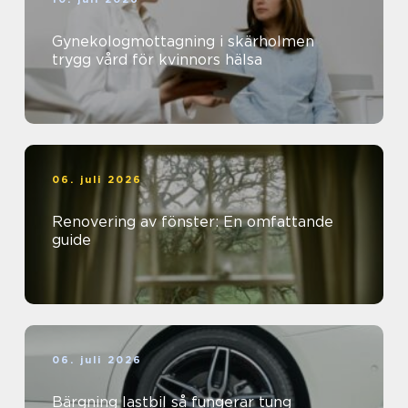
Gynekologmottagning i skärholmen
trygg vård för kvinnors hälsa
06. juli 2026
Renovering av fönster: En omfattande
guide
06. juli 2026
Bärgning lastbil så fungerar tung