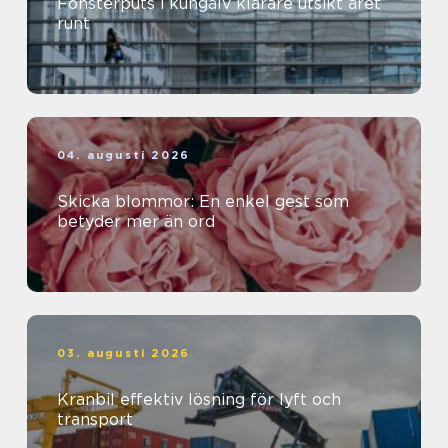
Fönsterputs i kungälv klarare utsikt året
runt
04. augusti 2026
Skicka blommor: En enkel gest som
betyder mer än ord
03. augusti 2026
Kranbil effektiv lösning för lyft och
transport