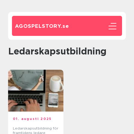
AGOSPELSTORY.
se
ledarskapsutbildning
01. augusti 2025
Ledarskapsutbildning för
framtidens ledare