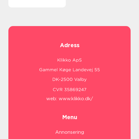
Adress
web:
www.klikko.dk/
Menu
Annonsering