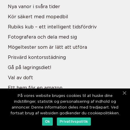
Nya vanor i svåra tider
Kör säkert med mopedbil
Rubiks kub – ett intelligent tidsfördriv
Fotografera och dela med sig
Mögeltester som är lätt att utföra
Prisvärd kontorsstädning
Gå på lagringsdiet!
Val av doft
Ett hem för en amazon
På vores website bruges cookies til at huske dine
Sängen som är ett kontor
indstillinger, statistik og personalisering af indhold og
annoncer. Denne information deles med tredjepart. Ved
Just den summa som fattas
fortsat brug af websiden godkender du cookiepolitikken.
Altanen ger dig ett extra rum
Ok
Privatlivspolitik
Slippa dra sitt eget lass