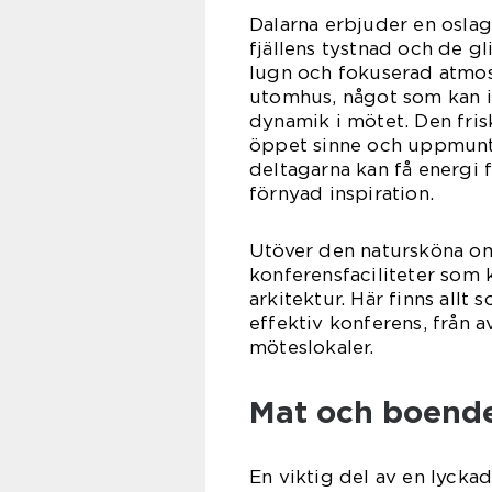
Dalarna erbjuder en oslag
fjällens tystnad och de g
lugn och fokuserad atmosf
utomhus, något som kan in
dynamik i mötet. Den fris
öppet sinne och uppmuntra
deltagarna kan få energi 
förnyad inspiration.
Utöver den natursköna om
konferensfaciliteter som
arkitektur. Här finns allt
effektiv konferens, från a
möteslokaler.
Mat och boende
En viktig del av en lycka