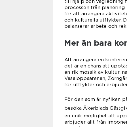
till hjälp och vägledning 
processen från planering
för att arrangera aktivit
och kulturella utflykter.
balanserar arbete och rek
Mer än bara ko
Att arrangera en konferen
det är en chans att uppt
en rik mosaik av kultur, 
Vasaloppsarenan, Zorngård
för utflykter och erbjuder
För den som är nyfiken på 
besöka Åkerblads Gästgiv
en unik möjlighet att upp
erbjuder allt från impon