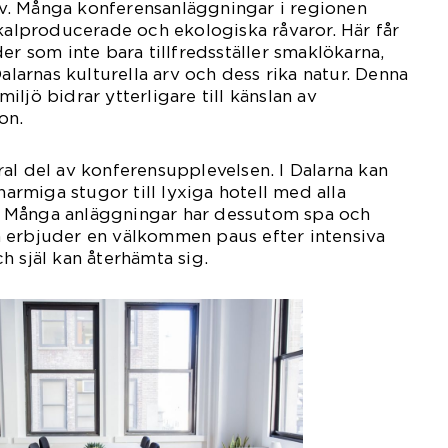
 arv. Många konferensanläggningar i regionen
okalproducerade och ekologiska råvaror. Här får
er som inte bara tillfredsställer smaklökarna,
Dalarnas kulturella arv och dess rika natur. Denna
ljö bidrar ytterligare till känslan av
on.
al del av konferensupplevelsen. I Dalarna kan
charmiga stugor till lyxiga hotell med alla
 Många anläggningar har dessutom spa och
 erbjuder en välkommen paus efter intensiva
h själ kan återhämta sig.