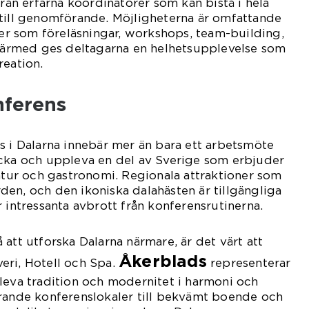
från erfarna koordinatorer som kan bistå i hela
 till genomförande. Möjligheterna är omfattande
eter som föreläsningar, workshops, team-building,
 Därmed ges deltagarna en helhetsupplevelse som
reation.
nferens
s i Dalarna innebär mer än bara ett arbetsmöte
äcka och uppleva en del av Sverige som erbjuder
natur och gastronomi. Regionala attraktioner som
en, och den ikoniska dalahästen är tillgängliga
 intressanta avbrott från konferensrutinerna.
att utforska Dalarna närmare, är det värt att
Åkerblads
eri, Hotell och Spa.
representerar
leva tradition och modernitet i harmoni och
erande konferenslokaler till bekvämt boende och