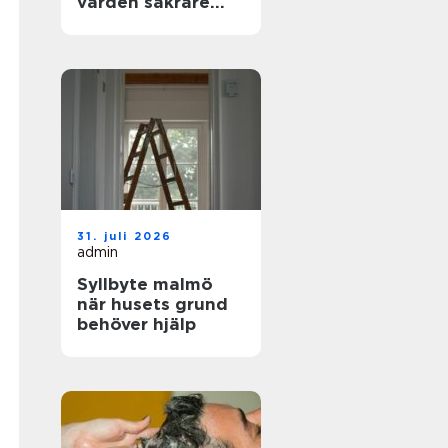
vården säkrare
och mer träffsäker
31. juli 2026
admin
Syllbyte malmö
när husets grund
behöver hjälp