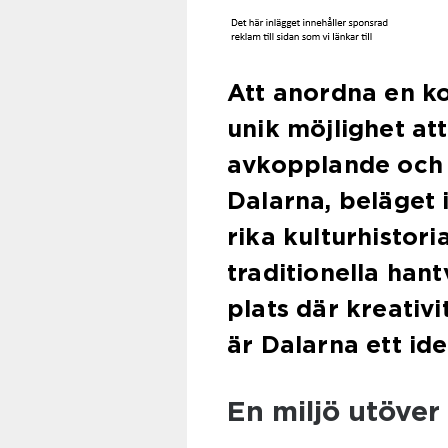
Att anordna en ko
unik möjlighet a
avkopplande och 
Dalarna, beläget i
rika kulturhistor
traditionella han
plats där kreativ
är Dalarna ett idea
En miljö utöver