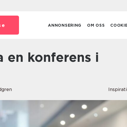
se
ANNONSERING
OM OSS
COOKI
dgren
Inspirat