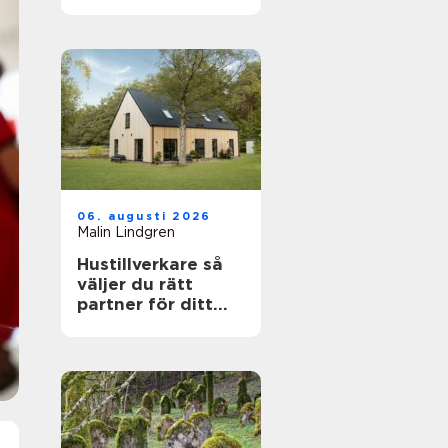
känslig villamiljö
06. augusti 2026
Malin Lindgren
Hustillverkare så
väljer du rätt
partner för ditt
drömhus