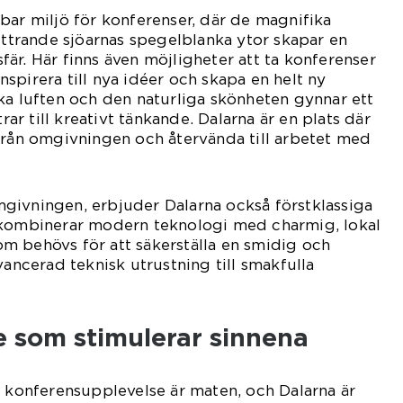
bar miljö för konferenser, där de magnifika
littrande sjöarnas spegelblanka ytor skapar en
är. Här finns även möjligheter att ta konferenser
spirera till nya idéer och skapa en helt ny
ka luften och den naturliga skönheten gynnar ett
r till kreativt tänkande. Dalarna är en plats där
från omgivningen och återvända till arbetet med
givningen, erbjuder Dalarna också förstklassiga
 kombinerar modern teknologi med charmig, lokal
 som behövs för att säkerställa en smidig och
vancerad teknisk utrustning till smakfulla
 som stimulerar sinnena
d konferensupplevelse är maten, och Dalarna är