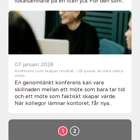
lokalsamhälle på en liten yta. För den som
söker bostad Björkö handlar valet sällan
bara om kvadratmeter, utan lika mycket
om n...
07 januari 2026
Konferens som skapar resultat – så lyckas du med nästa
möte
En genomtänkt konferens kan vara
skillnaden mellan ett möte som bara tar tid
och ett möte som faktiskt skapar värde.
När kollegor lämnar kontoret, får nya
intryck och träffas utan vardagens avbrott
händer...
1
2