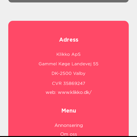
Adress
web:
www.klikko.dk/
Menu
Annonsering
Om oss