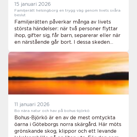
15 januari 2026
Familjerätt helsingborg en trygg väg genom livets svåra
beslut
Familjerätten påverkar många av livets
största händelser: när två personer flyttar
ihop, gifter sig, får barn, separerar eller när
en närstående går bort. I dessa skeden
uppstår både känslomässiga och juridiska
frågor. I Helsingborg finns en väl utve...
11 januari 2026
Bo nära natur och hav på bohus-björkö
Bohus-Björkö är en av de mest omtyckta
öarna i Göteborgs norra skärgård. Här möts
grönskande skog, klippor och ett levande