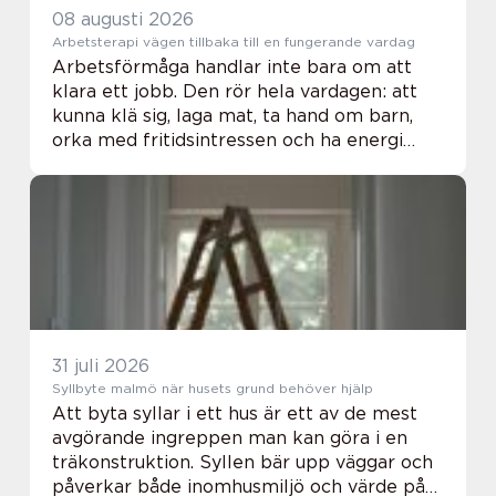
08 augusti 2026
Arbetsterapi vägen tillbaka till en fungerande vardag
Arbetsförmåga handlar inte bara om att
klara ett jobb. Den rör hela vardagen: att
kunna klä sig, laga mat, ta hand om barn,
orka med fritidsintressen och ha energi
kvar för socialt liv. När sjukdom, skada eller
psykisk ohälsa stör de här delarna kan ...
31 juli 2026
Syllbyte malmö när husets grund behöver hjälp
Att byta syllar i ett hus är ett av de mest
avgörande ingreppen man kan göra i en
träkonstruktion. Syllen bär upp väggar och
påverkar både inomhusmiljö och värde på