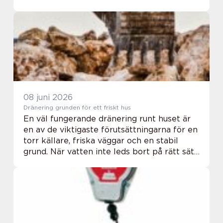
fastigheten. I många områden runt Malmö,
särskilt där hus står på betongplatta, har b...
08 juni 2026
Dränering grunden för ett friskt hus
En väl fungerande dränering runt huset är
en av de viktigaste förutsättningarna för en
torr källare, friska väggar och en stabil
grund. När vatten inte leds bort på rätt sätt
ökar risken för fuktskador, mögel, dålig lukt
och i värsta fall konstruktio...