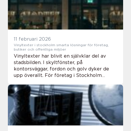
11 februari 2026
Vinyltexter i stockholm smarta lösningar för företag,
butiker och offentliga miljöer
Vinyltexter har blivit en självklar del av
stadsbilden. I skyltfönster, på
kontorsväggar, fordon och golv dyker de
upp överallt. För företag i Stockholm
handlar det inte bara om dekoration.
Genomtänkt användning av vinyl är ett
effektivt verktyg för ...