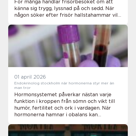
För många handlar frisörbesöket om att
känna sig trygg, lyssnad på och sedd. När
någon söker efter frisör hallstahammar vill
personen ofta hitta en salong som
kombinerar teknik, känsla för stil och
omtank...
01 april 2026
Endokrinolog stockholm när hormonerna styr mer än
man tror
Hormonsystemet påverkar nästan varje
funktion i kroppen från sömn och vikt till
humör, fertilitet och ork i vardagen. När
hormonerna hamnar i obalans kan
symtomen vara diffusa: trötthet,
hjärtklappning, humörsvängningar,
viktförändringar eller påverk...