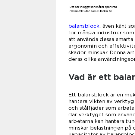
balansblock
, även känt s
för många industrier som
att använda dessa smarta 
ergonomin och effektivite
skador minskar. Denna art
deras olika användningso
Vad är ett bala
Ett balansblock är en mek
hantera vikten av verktyg
och stålfjäder som arbetar
där verktyget som använd
arbetarna kan hantera tu
minskar belastningen på d
kapaciteter av balansbloc