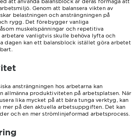
d att använda balansblock är deras förmåga att
arbetsmiljö. Genom att balansera vikten av
skar belastningen och ansträngningen på
 och rygg. Det förebygger vanliga
 såsom muskelspänningar och repetitiva
arbetare vanligtvis skulle behöva lyfta och
a dagen kan ett balansblock istället göra arbetet
bart.
itet
iska ansträngningen hos arbetarna kan
n allmänna produktiviteten på arbetsplatsen. När
usera lika mycket på att bära tunga verktyg, kan
ig mer på den aktuella arbetsuppgiften. Det kan
tider och en mer strömlinjeformad arbetsprocess.
ring