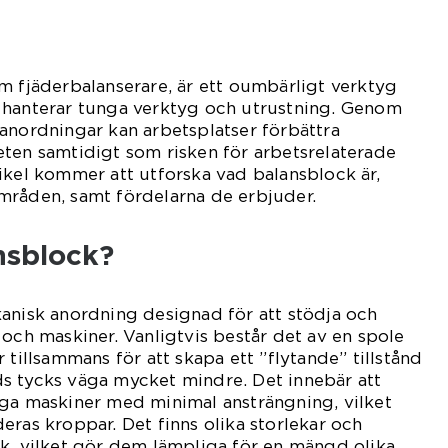
om fjäderbalanserare, är ett oumbärligt verktyg
 hanterar tunga verktyg och utrustning. Genom
anordningar kan arbetsplatser förbättra
ten samtidigt som risken för arbetsrelaterade
ikel kommer att utforska vad balansblock är,
mråden, samt fördelarna de erbjuder.
nsblock?
anisk anordning designad för att stödja och
 och maskiner. Vanligtvis består det av en spole
 tillsammans för att skapa ett ”flytande” tillstånd
s tycks väga mycket mindre. Det innebär att
nga maskiner med minimal ansträngning, vilket
eras kroppar. Det finns olika storlekar och
k, vilket gör dem lämpliga för en mängd olika