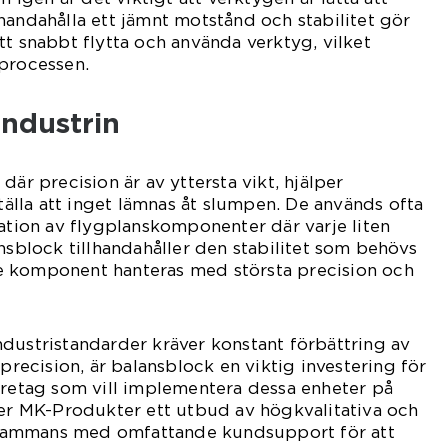
handahålla ett jämnt motstånd och stabilitet gör
tt snabbt flytta och använda verktyg, vilket
sprocessen.
industrin
där precision är av yttersta vikt, hjälper
ställa att inget lämnas åt slumpen. De används ofta
ration av flygplanskomponenter där varje liten
ansblock tillhandahåller den stabilitet som behövs
arje komponent hanteras med största precision och
dustristandarder kräver konstant förbättring av
 precision, är balansblock en viktig investering för
öretag som vill implementera dessa enheter på
der MK-Produkter ett utbud av högkvalitativa och
illsammans med omfattande kundsupport för att