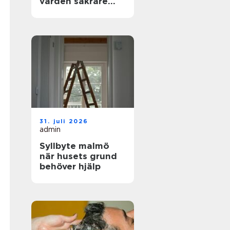
vården säkrare
och mer träffsäker
31. juli 2026
admin
Syllbyte malmö
när husets grund
behöver hjälp