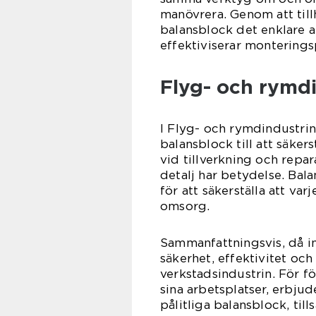
manövrera. Genom att till
balansblock det enklare a
effektiviserar montering
Flyg- och rymd
I Flyg- och rymdindustrin 
balansblock till att säker
vid tillverkning och repa
detalj har betydelse. Bal
för att säkerställa att v
omsorg.
Sammanfattningsvis, då in
säkerhet, effektivitet och
verkstadsindustrin. För f
sina arbetsplatser, erbju
pålitliga balansblock, t