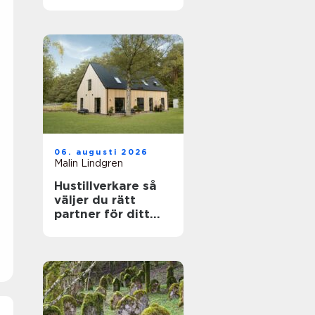
känslig villamiljö
06. augusti 2026
Malin Lindgren
Hustillverkare så
väljer du rätt
partner för ditt
drömhus