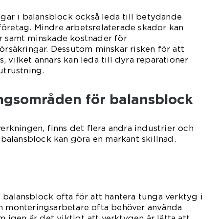
ngar i balansblock också leda till betydande
företag. Mindre arbetsrelaterade skador kan
or samt minskade kostnader för
försäkringar. Dessutom minskar risken för att
 vilket annars kan leda till dyra reparationer
utrustning.
ngsområden för balansblock
verkningen, finns det flera andra industrier och
alansblock kan göra en markant skillnad.
 balansblock ofta för att hantera tunga verktyg i
om monteringsarbetare ofta behöver använda
gen är det viktigt att verktygen är lätta att