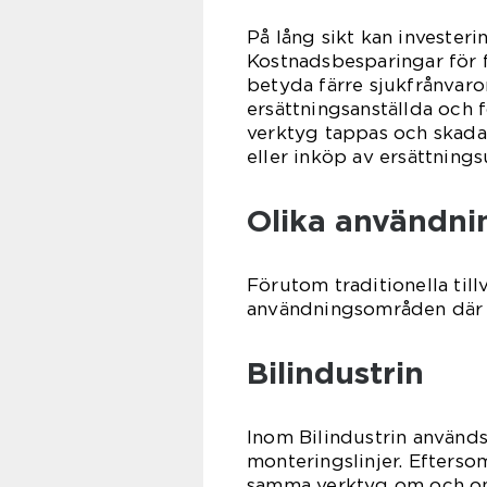
På lång sikt kan investeri
Kostnadsbesparingar för 
betyda färre sjukfrånvar
ersättningsanställda och 
verktyg tappas och skadas,
eller inköp av ersättnings
Olika användni
Förutom traditionella till
användningsområden där b
Bilindustrin
Inom Bilindustrin används
monteringslinjer. Efters
samma verktyg om och om i