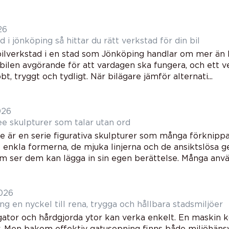
26
Bilverkstad i jönköping så hittar du rätt verkstad för din bil
 bilverkstad i en stad som Jönköping handlar om mer än b
bilen avgörande för att vardagen ska fungera, och ett v
t, tryggt och tydligt. När bilägare jämför alternati...
026
Willow tree skulpturer som talar utan ord
e är en serie figurativa skulpturer som många förknippar
 enkla formerna, de mjuka linjerna och de ansiktslösa ge
m ser dem kan lägga in sin egen berättelse. Många använ
2026
Gatusopning en nyckel till rena, trygga och hållbara stadsmiljöer
ator och hårdgjorda ytor kan verka enkelt. En maskin kö
r. Men bakom effektiv gatusopning finns både miljöhänsy