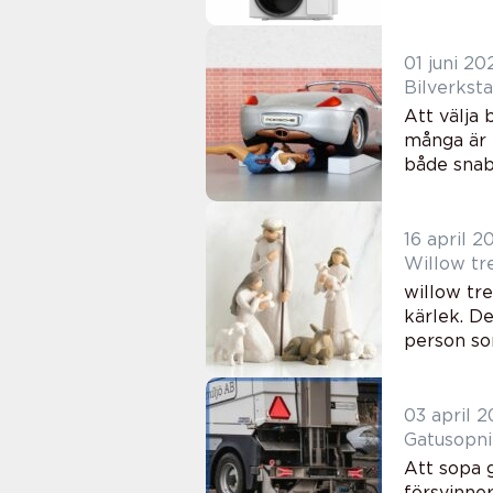
01 juni 20
Att välja
många är 
både snabb
16 april 2
willow tre
kärlek. De
person so
03 april 
Att sopa g
försvinne