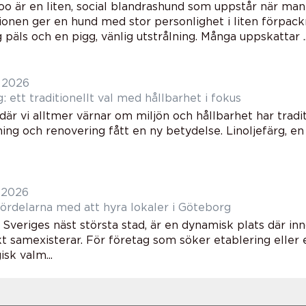
oo är en liten, social blandrashund som uppstår när ma
onen ger en hund med stor personlighet i liten förpackn
g päls och en pigg, vänlig utstrålning. Många uppskattar ..
i 2026
g: ett traditionellt val med hållbarhet i fokus
 där vi alltmer värnar om miljön och hållbarhet har tradit
ing och renovering fått en ny betydelse. Linoljefärg, en
i 2026
ördelarna med att hyra lokaler i Göteborg
Sveriges näst största stad, är en dynamisk plats där inn
t samexisterar. För företag som söker etablering eller
isk valm...