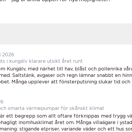
i 2026
Fönsterputs i kungälv klarare utsikt året runt
m Kungälv, med närhet till hav, blåst och pollenrika vå
 med. Saltstänk, avgaser och regn lämnar snabbt en hi
bet. Många upplever att fönsterputsning slukar tid och .
26
 och smarta värmepumpar för skånskt klimat
 är ett begrepp som allt oftare förknippas med trygg v
hagligt inomhusklimat året om. Många villaägare i ystad
ning: stigande elpriser, variande väder och ett hus som