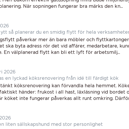
planering. När sopningen fungerar bra märks den kn...
2026
Företagsflytt så planerar du en smidig flytt för hela verksamhete
gsflytt påverkar mer än bara möbler och flyttkartonger.
t ska byta adress rör det vid affärer, medarbetare, kun
 En välplanerad flytt kan bli ett lyft för arbetsmilj...
ri 2026
Så planeras en lyckad köksrenovering från idé till färdigt kök
änkt köksrenovering kan förvandla hela hemmet. Köket
aktiskt händer: frukost i all hast, läxläsning vid borde
r köket inte fungerar påverkas allt runt omkring. Därför 
 2026
Maltipoo en liten sällskapshund med stor personlighet