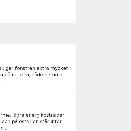
rar, ger fönstren extra mycket
nna på rutorna, både hemma
..
ärme, lägre energikostnader
 och på österlen står inför
 ...