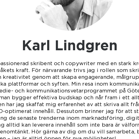
Karl Lindgren
passionerad skribent och copywriter med en stark kr
åkets kraft. För närvarande trivs jag i rollen som skri
in kreativitet genom att skapa engagerande, målgr
lika plattformar och syften. Min resa inom kommunik
Medie- och kommunikationsvetarprogrammet på Göteb
man bygger effektiva budskap och når fram i ett allt
har jag skaffat mig erfarenhet av att skriva allt frå
O-optimerat innehåll. Dessutom brinner jag för att s
ing de senaste trenderna inom marknadsföring, dig
jag alltid kan leverera innehåll som inte bara är välfo
genomtänkt. Hör gärna av dig om du vill samarbeta, b
n – jag är alltid öppen för nya möjligheter!