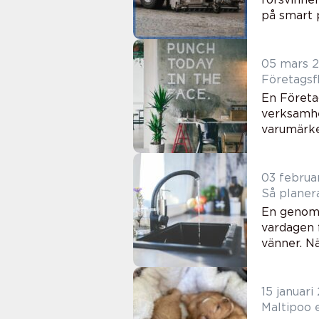
på smart 
05 mars 
En Företa
verksamhe
varumärke.
03 februa
En genomt
vardagen f
vänner. Nä
15 januari