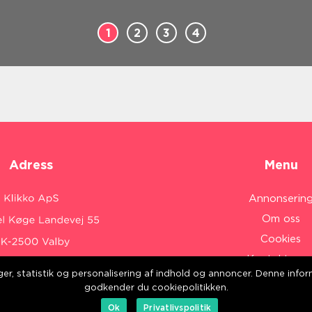
1
2
3
4
Adress
Menu
Annonserin
Om oss
Cookies
Kontakta os
inger, statistik og personalisering af indhold og annoncer. Denne inf
Sitemap
:
www.klikko.dk/
godkender du cookiepolitikken.
Ok
Privatlivspolitik