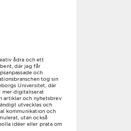
eativ ådra och ett
bent, där jag får
uppsanpassade och
ationsbranschen tog sin
orgs Universitet, där
 mer digitaliserat
n artiklar och nyhetsbrev
tändigt utvecklas och
ital kommunikation och
rmulerat, utan också
olla idéer eller prata om