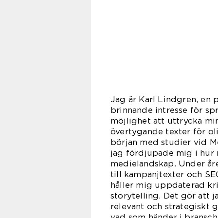
Jag är Karl Lindgren, en 
brinnande intresse för spr
möjlighet att uttrycka m
övertygande texter för o
början med studier vid 
jag fördjupade mig i hur 
medielandskap. Under åren 
till kampanjtexter och SE
håller mig uppdaterad kr
storytelling. Det gör att 
relevant och strategiskt 
vad som händer i bransche