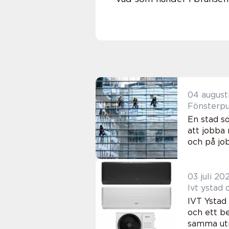
04 august
En stad so
att jobba
och på job
03 juli 20
Ivt ystad
IVT Ystad
och ett be
samma utma