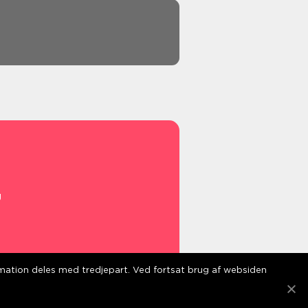
g
s
ormation deles med tredjepart. Ved fortsat brug af websiden