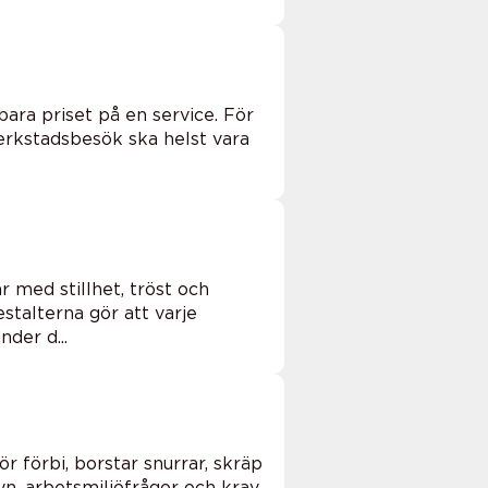
ara priset på en service. För
erkstadsbesök ska helst vara
 med stillhet, tröst och
stalterna gör att varje
der d...
r förbi, borstar snurrar, skräp
n, arbetsmiljöfrågor och krav