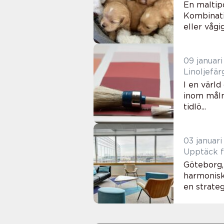
En maltip
Kombinati
eller vågi
09 januar
Linoljefär
I en värld
inom måln
tidlö...
03 januar
Upptäck f
Göteborg, 
harmonisk
en strateg