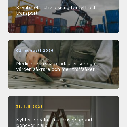
Kranbil effektiv lösning för lyft och
transport
02. augusti 2026
Medicintekniska produkter som gör
vården säkrare och mer träffsäker
31. juli 2026
Syllbyte malmö när husets grund
behöver hjälp