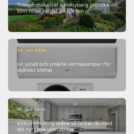
Trädgårdsskötsel sundbyberg grönska
som höjer värdet på gården
03. juli 2026
Ivt ystad och smarta värmepumpar för
skånskt klimat
01. juli 2026
Köksmontering skåne så lyckas du med
ett nytt kök utan stress