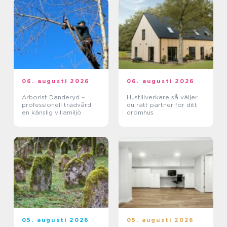
06. augusti 2026
06. augusti 2026
Arborist Danderyd –
Hustillverkare så väljer
professionell trädvård i
du rätt partner för ditt
en känslig villamiljö
drömhus
05. augusti 2026
05. augusti 2026