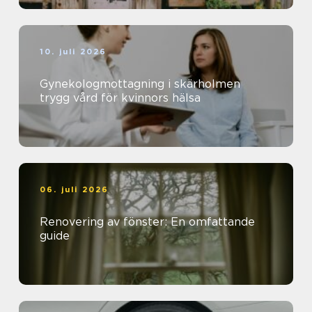
10. juli 2026
Gynekologmottagning i skärholmen
trygg vård för kvinnors hälsa
06. juli 2026
Renovering av fönster: En omfattande
guide