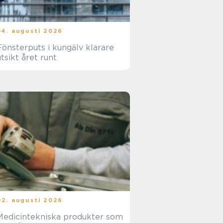
04. augusti 2026
önsterputs i kungälv klarare
utsikt året runt
02. augusti 2026
Medicintekniska produkter som