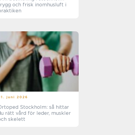
trygg och frisk inomhusluft i
praktiken
01. juni 2026
Ortoped Stockholm: så hittar
du rätt vård för leder, muskler
och skelett