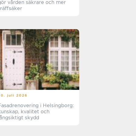
gör vården säkrare och mer
träffsäker
30. juli 2026
Fasadrenovering i Helsingborg:
kunskap, kvalitet och
långsiktigt skydd