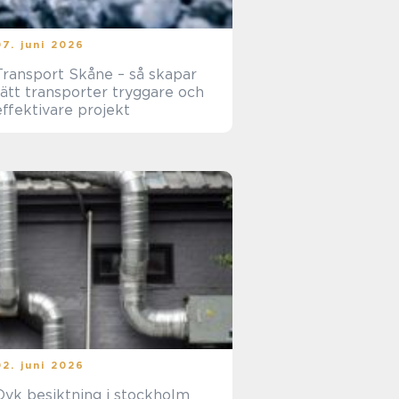
07. juni 2026
Transport Skåne – så skapar
rätt transporter tryggare och
effektivare projekt
02. juni 2026
Ovk besiktning i stockholm