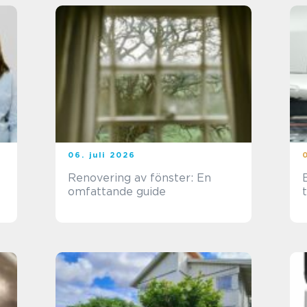
06. juli 2026
Renovering av fönster: En
B
omfattande guide