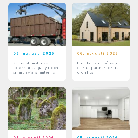
06. augusti 2026
06. augusti 2026
Kranbilstjänster som
Hustillverkare så väljer
förenklar tunga lyft och
du rätt partner för ditt
smart avfallshantering
drömhus
05. augusti 2026
05. augusti 2026