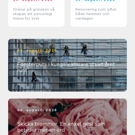
Gravyr på gravsten så
Renovering som lyfter
skapas ett personligt
både hemmet och
minne för livet
vardagen
04. augusti 2026
Fönsterputs i kungälv klarare utsikt året
runt
04. augusti 2026
Skicka blommor: En enkel gest som
betyder mer än ord