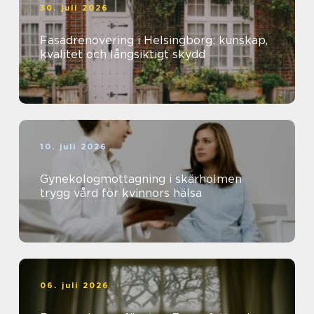
30. juli 2026
Fasadrenovering i Helsingborg: kunskap,
kvalitet och långsiktigt skydd
10. juli 2026
Gynekologmottagning i skärholmen
trygg vård för kvinnors hälsa
06. juli 2026