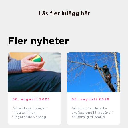
Läs fler inlägg här
Fler nyheter
08. augusti 2026
06. augusti 2026
Arbetsterapi vägen
Arborist Danderyd –
tillbaka till en
professionell trädvård i
fungerande vardag
en känslig villamiljö