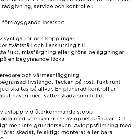
rådgivning, service och kontroller.
 förebyggande insatser:
v synliga rör och kopplingar
r tvättställ och i anslutning till
ta fukt, missfärgning eller gröna beläggningar
 på en begynnande läcka.
beredare och värmeanläggning
gränsad livslängd. Tecken på rost, fukt runt
jud ska tas på allvar. En planerad kontroll är
t akut haveri med vattenskada som följd.
 av avlopp vid återkommande stopp
pola med kemikalier när avloppet krånglar. Det
älligt men inte grundorsaken. Avloppsfilmning med
 röret skadat, felaktigt monterat eller bara