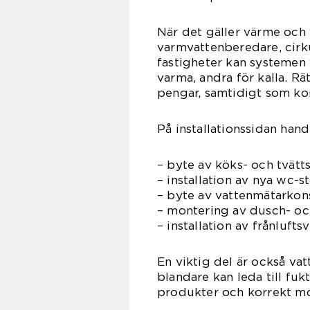
När det gäller värme och
varmvattenberedare, cirku
fastigheter kan systemen 
varma, andra för kalla. Rä
pengar, samtidigt som ko
På installationssidan han
– byte av köks- och tvätt
– installation av nya wc-st
– byte av vattenmätarko
– montering av dusch- o
– installation av frånlu
En viktig del är också vat
blandare kan leda till fuk
produkter och korrekt mo