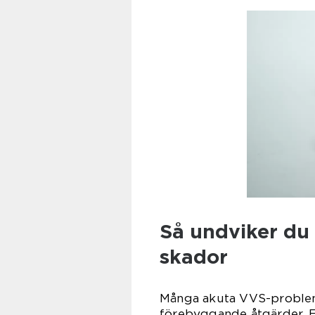
Så undviker du
skador
Många akuta VVS-problem
förebyggande åtgärder. E