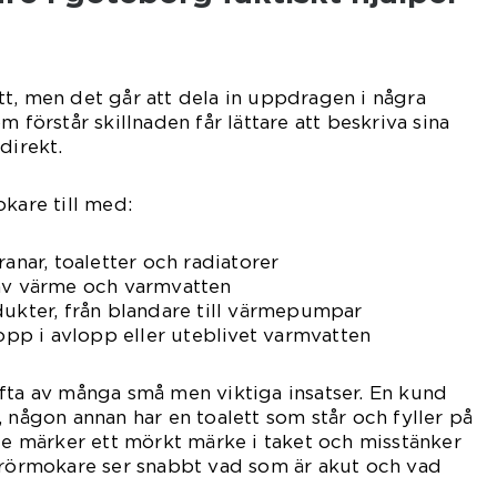
t, men det går att dela in uppdragen i några
m förstår skillnaden får lättare att beskriva sina
direkt.
kare till med:
ranar, toaletter och radiatorer
 av värme och varmvatten
dukter, från blandare till värmepumpar
topp i avlopp eller uteblivet varmvatten
fta av många små men viktiga insatser. En kund
, någon annan har en toalett som står och fyller på
dje märker ett mörkt märke i taket och misstänker
n rörmokare ser snabbt vad som är akut och vad