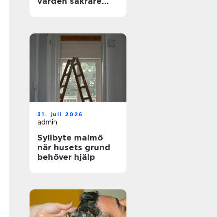
vården säkrare
och mer träffsäker
31. juli 2026
admin
Syllbyte malmö
när husets grund
behöver hjälp