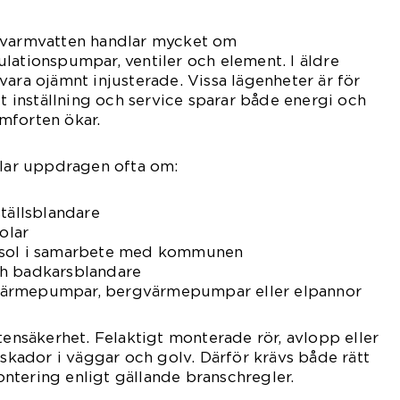
 varmvatten handlar mycket om
lationspumpar, ventiler och element. I äldre
vara ojämnt injusterade. Vissa lägenheter är för
tt inställning och service sparar både energi och
mforten ökar.
dlar uppdragen ofta om:
ställsblandare
olar
nsol i samarbete med kommunen
ch badkarsblandare
ftsvärmepumpar, bergvärmepumpar eller elpannor
tensäkerhet. Felaktigt monterade rör, avlopp eller
tskador i väggar och golv. Därför krävs både rätt
ntering enligt gällande branschregler.