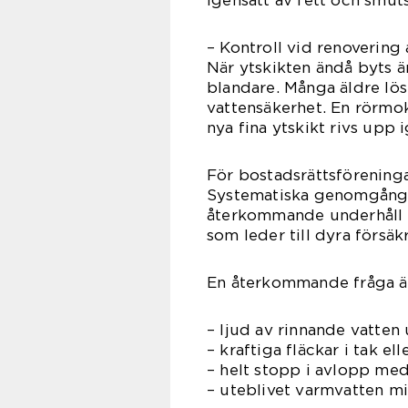
igensatt av fett och smut
– Kontroll vid renoverin
När ytskikten ändå byts ä
blandare. Många äldre lös
vattensäkerhet. En rörmok
nya fina ytskikt rivs upp 
För bostadsrättsföreningar
Systematiska genomgångar
återkommande underhåll m
som leder till dyra försä
En återkommande fråga är
– ljud av rinnande vatten 
– kraftiga fläckar i tak e
– helt stopp i avlopp med
– uteblivet varmvatten mit