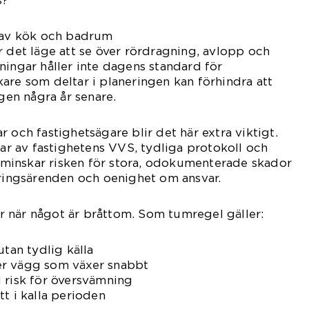
s?
g av kök och badrum
r det läge att se över rördragning, avlopp och
ningar håller inte dagens standard för
are som deltar i planeringen kan förhindra att
igen några år senare.
 och fastighetsägare blir det här extra viktigt.
 av fastighetens VVS, tydliga protokoll och
inskar risken för stora, odokumenterade skador
kringsärenden och oenighet om ansvar.
 när något är bråttom. Som tumregel gäller:
utan tydlig källa
ller vägg som växer snabbt
 risk för översvämning
t i kalla perioden