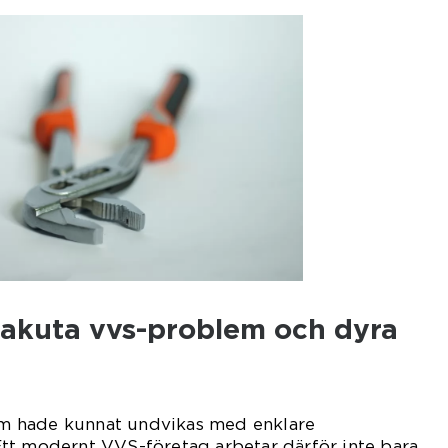
 akuta vvs-problem och dyra
 hade kunnat undvikas med enklare
tt modernt VVS-företag arbetar därför inte bara