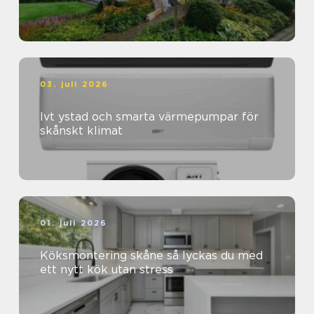
03. juli 2026
Ivt ystad och smarta värmepumpar för
skånskt klimat
01. juli 2026
Köksmontering skåne så lyckas du med
ett nytt kök utan stress