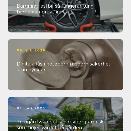
Bärgning lastbil så fungerar tung
bärgning i praktiken
06. juli 2026
Digitala lås i göteborg modern säkerhet
utan nycklar
03. juli 2026
Trädgårdsskötsel sundbyberg grönska
som höjer värdet på gården