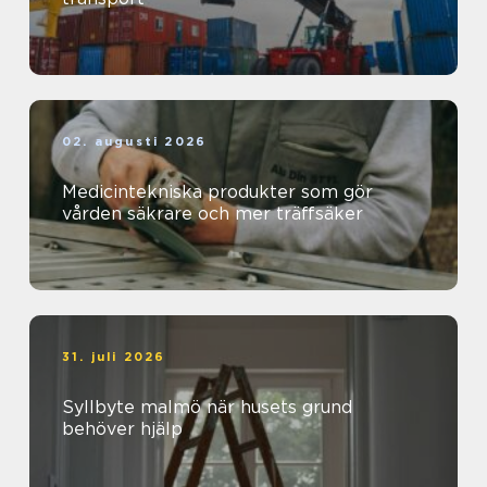
02. augusti 2026
Medicintekniska produkter som gör
vården säkrare och mer träffsäker
31. juli 2026
Syllbyte malmö när husets grund
behöver hjälp