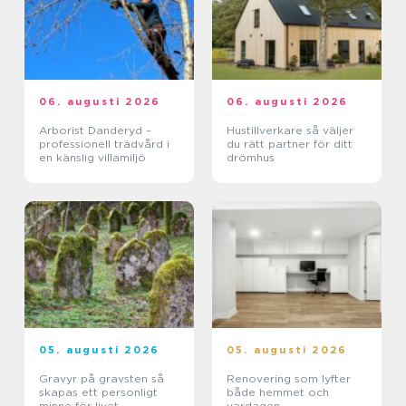
06. augusti 2026
06. augusti 2026
Arborist Danderyd –
Hustillverkare så väljer
professionell trädvård i
du rätt partner för ditt
en känslig villamiljö
drömhus
05. augusti 2026
05. augusti 2026
Gravyr på gravsten så
Renovering som lyfter
skapas ett personligt
både hemmet och
minne för livet
vardagen