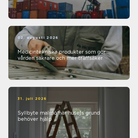
02. augusti 2026
Medicintekniska produkter som gör
vården säkrare och mer träffsäker
31. juli 2026
Syllbyte malmö när husets grund
behöver hjälp