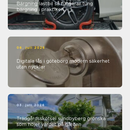
Bärgning lastbil så fungerar tung
bärgning i praktiken
06. juli 2026
Digitala lås i göteborg modern säkerhet
utan nycklar
03. juli 2026
Trädgårdsskötsel sundbyberg grönska
som höjer värdet på gården