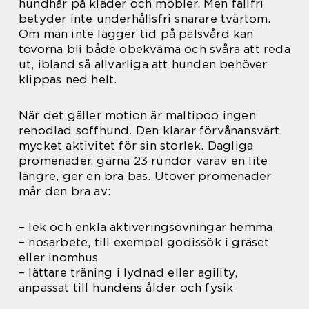
hundhår på kläder och möbler. Men fällfri
betyder inte underhållsfri snarare tvärtom.
Om man inte lägger tid på pälsvård kan
tovorna bli både obekväma och svåra att reda
ut, ibland så allvarliga att hunden behöver
klippas ned helt.
När det gäller motion är maltipoo ingen
renodlad soffhund. Den klarar förvånansvärt
mycket aktivitet för sin storlek. Dagliga
promenader, gärna 23 rundor varav en lite
längre, ger en bra bas. Utöver promenader
mår den bra av:
– lek och enkla aktiveringsövningar hemma
– nosarbete, till exempel godissök i gräset
eller inomhus
– lättare träning i lydnad eller agility,
anpassat till hundens ålder och fysik