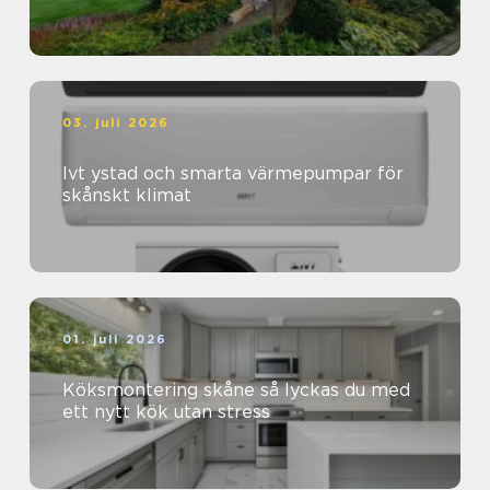
03. juli 2026
Ivt ystad och smarta värmepumpar för
skånskt klimat
01. juli 2026
Köksmontering skåne så lyckas du med
ett nytt kök utan stress