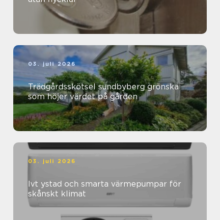
03. juli 2026
Trädgårdsskötsel sundbyberg grönska
som höjer värdet på gården
03. juli 2026
Ivt ystad och smarta värmepumpar för
skånskt klimat