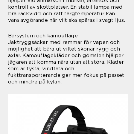
hjälper vid anmarsch i mörker, eftersök och
kontroll av skottplatser. En stabil lampa med
bra räckvidd och rätt färgtemperatur kan
vara avgörande när vilt ska spåras i svagt ljus.
Bärsystem och kamouflage
Jaktryggsäckar med remmar för vapen och
möjlighet att bära ut viltet skonar rygg och
axlar. Kamouflagekläder och gömslen hjälper
jägaren att komma nära utan att störa. Kläder
som är tysta, vindtäta och
fukttransporterande ger mer fokus på passet
och mindre på kylan.