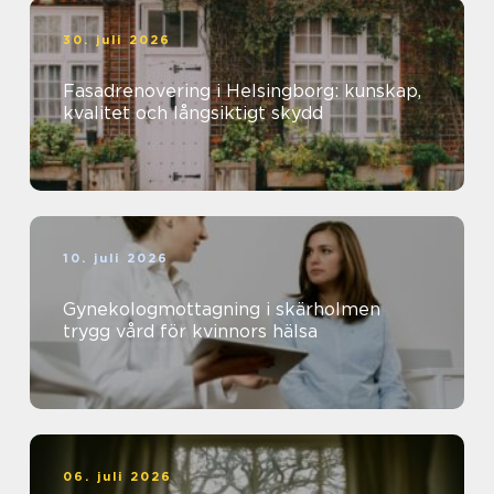
30. juli 2026
Fasadrenovering i Helsingborg: kunskap,
kvalitet och långsiktigt skydd
10. juli 2026
Gynekologmottagning i skärholmen
trygg vård för kvinnors hälsa
06. juli 2026