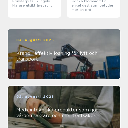
Fönsterputs i kungälv
Skicka blommor: En
klarare utsikt året runt
enkel gest som betyder
mer än ord
03. augusti 2026
Kranbil effektiv lösning för lyft och
transport
02. augusti 2026
Medicintekniska produkter som gör
vården säkrare och mer träffsäker