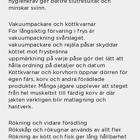
hygienkrav ger bättre slutresultat och
minskar svinn.
Vakuumpackare och köttkvarnar
För långsiktig förvaring i frys är
vakuumpackning svårslaget.
vakuumpackare och rejäla påsar skyddar
köttet mot frysbränna
uppmärkning på varje påse gör det lätt att
hålla ordning på detaljer och datum
Köttkvarnar och korvhorn öppnar dörren för
egen färs, korv och andra förädlade
produkter. Många jägare upplever att steget
från hel muskelbit till färdig korv är där
jakten verkligen blir matlagning och
hantverk.
Rökning och vidare förädling
Rökskåp och rökugnar används av allt fler.
Rökning av kött och fisk ger lång hållbarhet