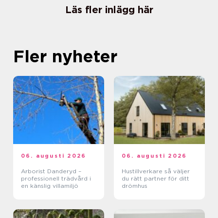
Läs fler inlägg här
Fler nyheter
06. augusti 2026
06. augusti 2026
Arborist Danderyd –
Hustillverkare så väljer
professionell trädvård i
du rätt partner för ditt
en känslig villamiljö
drömhus