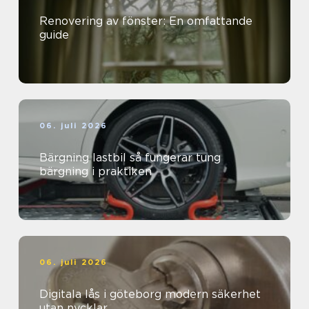
Renovering av fönster: En omfattande
guide
06. juli 2026
Bärgning lastbil så fungerar tung
bärgning i praktiken
06. juli 2026
Digitala lås i göteborg modern säkerhet
utan nycklar