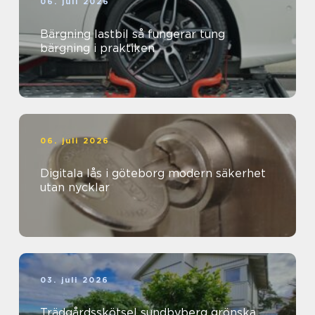
06. juli 2026
Bärgning lastbil så fungerar tung
bärgning i praktiken
06. juli 2026
Digitala lås i göteborg modern säkerhet
utan nycklar
03. juli 2026
Trädgårdsskötsel sundbyberg grönska