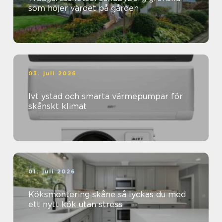
som höjer värdet på gården
03. juli 2026
Ivt ystad och smarta värmepumpar för
skånskt klimat
01. juli 2026
Köksmontering skåne så lyckas du med
ett nytt kök utan stress