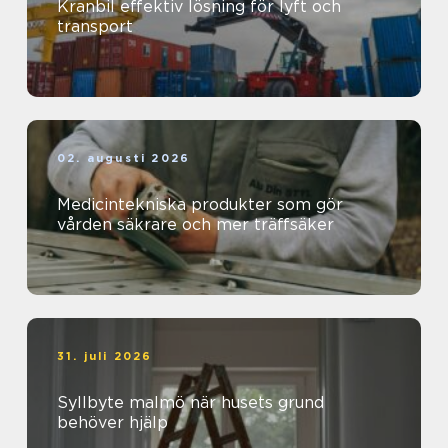
Kranbil effektiv lösning för lyft och
transport
02. augusti 2026
Medicintekniska produkter som gör
vården säkrare och mer träffsäker
31. juli 2026
Syllbyte malmö när husets grund
behöver hjälp