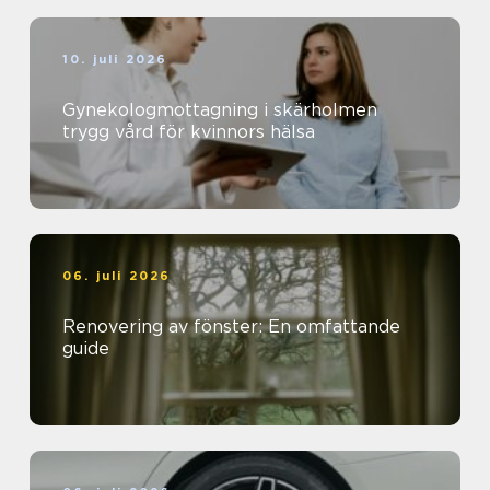
10. juli 2026
Gynekologmottagning i skärholmen
trygg vård för kvinnors hälsa
06. juli 2026
Renovering av fönster: En omfattande
guide