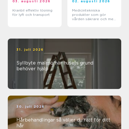
03. augusti 2026
02. augusti 2026
Kranbil effektiv lösning
Medicintekniska
för lyft och transport
produkter som gör
vården säkrare och mer
träffsäker
31. juli 2026
Syllbyte malmö när husets grund
behöver hjälp
30. juli 2026
Hårbehandlingar så väljer du rätt för ditt
hår