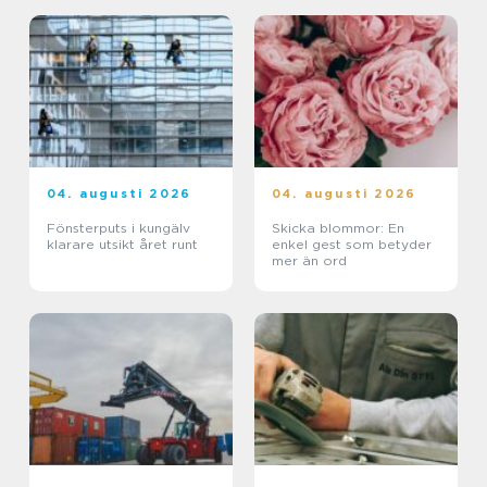
04. augusti 2026
04. augusti 2026
Fönsterputs i kungälv
Skicka blommor: En
klarare utsikt året runt
enkel gest som betyder
mer än ord