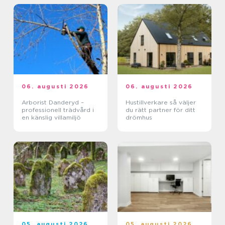
06. augusti 2026
06. augusti 2026
Arborist Danderyd –
Hustillverkare så väljer
professionell trädvård i
du rätt partner för ditt
en känslig villamiljö
drömhus
05. augusti 2026
05. augusti 2026