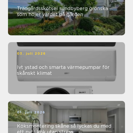
Trädgårdsskötsel sundbyberg grönska
som höjer värdet på gården
03. juli 2026
Ivt ystad och smarta värmepumpar för
skånskt klimat
01. juli 2026
Köksmontering skåne så lyckas du med
ett nytt kök utan stress