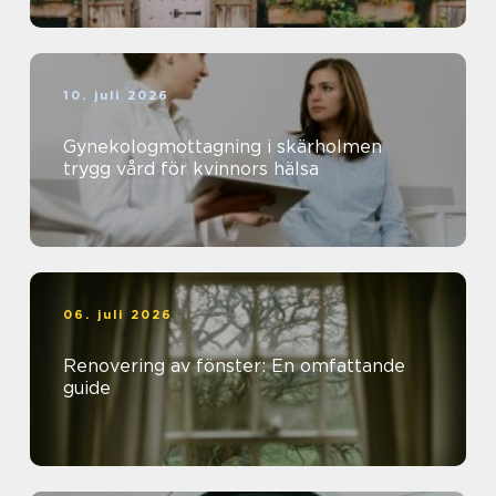
10. juli 2026
Gynekologmottagning i skärholmen
trygg vård för kvinnors hälsa
06. juli 2026
Renovering av fönster: En omfattande
guide