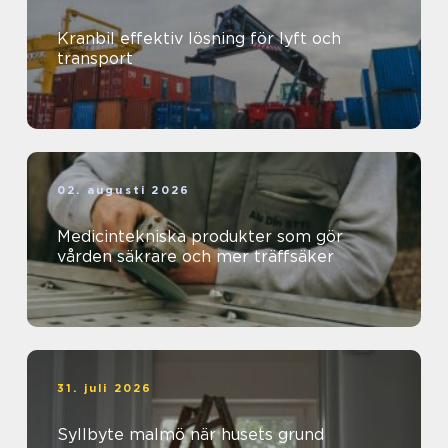
Kranbil effektiv lösning för lyft och
transport
02. augusti 2026
Medicintekniska produkter som gör
vården säkrare och mer träffsäker
31. juli 2026
Syllbyte malmö när husets grund