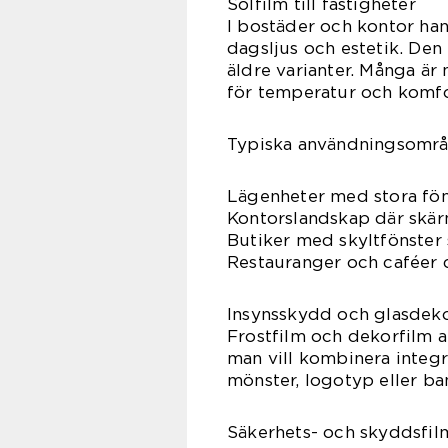
Solfilm till fastigheter
I bostäder och kontor ha
dagsljus och estetik. Den 
äldre varianter. Många är 
för temperatur och komfo
Typiska användningsområ
Lägenheter med stora fön
Kontorslandskap där skär
Butiker med skyltfönster
Restauranger och caféer d
Insynsskydd och glasdek
Frostfilm och dekorfilm a
man vill kombinera integr
mönster, logotyp eller ba
Säkerhets- och skyddsfil