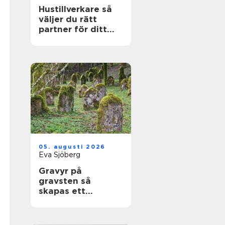
Hustillverkare så
väljer du rätt
partner för ditt
drömhus
05. augusti 2026
Eva Sjöberg
Gravyr på
gravsten så
skapas ett
personligt minne
för livet