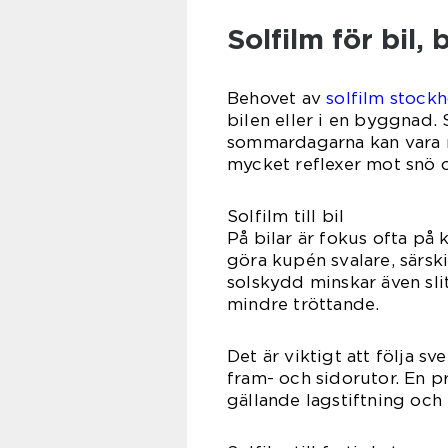
Solfilm för bil
Behovet av
solfilm stock
bilen eller i en byggnad.
sommardagarna kan vara r
mycket reflexer mot snö o
Solfilm till bil
På bilar är fokus ofta på
göra kupén svalare, särski
solskydd minskar även sli
mindre tröttande.
Det är viktigt att följa s
fram- och sidorutor. En p
gällande lagstiftning och 