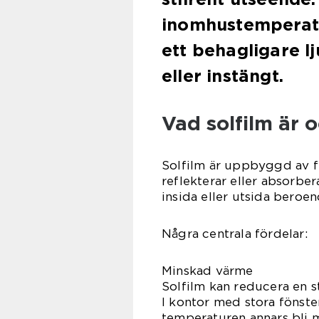
inomhustemperatu
ett behagligare l
eller instängt.
Vad solfilm är 
Solfilm är uppbyggd av f
reflekterar eller absorbe
insida eller utsida beroe
Några centrala fördelar:
Minskad värme
Solfilm kan reducera en 
I kontor med stora fönste
temperaturen annars bli 