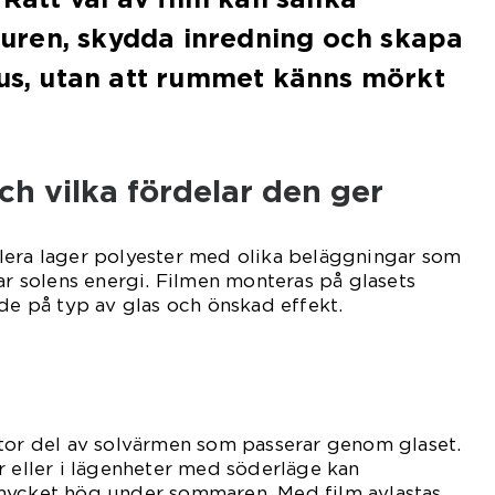
ren, skydda inredning och skapa
jus, utan att rummet känns mörkt
och vilka fördelar den ger
lera lager polyester med olika beläggningar som
rar solens energi. Filmen monteras på glasets
nde på typ av glas och önskad effekt.
stor del av solvärmen som passerar genom glaset.
r eller i lägenheter med söderläge kan
mycket hög under sommaren. Med film avlastas