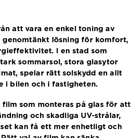
rån att vara en enkel toning av
 en genomtänkt lösning för komfort,
gieffektivitet. I en stad som
tark sommarsol, stora glasytor
mat, spelar rätt solskydd en allt
e i bilen och i fastigheten.
n film som monteras på glas för att
ndning och skadliga UV-strålar,
set kan få ett mer enhetligt och
 Rätt val av film kan sänka