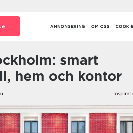
se
ANNONSERING
OM OSS
COOKI
il, hem och kontor
en
Inspirat