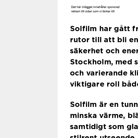
Solfilm har gått f
rutor till att bli
säkerhet och ener
Stockholm, med s
och varierande kli
viktigare roll båd
Solfilm är en tun
minska värme, blä
samtidigt som gla
stilrent utseende.