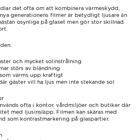
ndlar det ofta om att kombinera värmeskydd,
nya generationens filmer är betydligt ljusare än
nästan osynliga på glaset men gör stor skillnad
rt.
den:
ster och mycket solinstrålning
mar störs av bländning
 som värms upp kraftigt
är gäster vill ha ljus men inte stekande sol
or
nvänds ofta i kontor, vårdmiljöer och butiker där
itet med ljusinsläpp. Filmen kan skäras med
nd som kontrastmarkering på glaspartier.
m