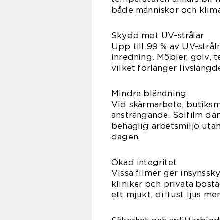
både människor och klima
Skydd mot UV-strålar
Upp till 99 % av UV-strå
inredning. Möbler, golv, t
vilket förlänger livsläng
Mindre bländning
Vid skärmarbete, butiksmi
ansträngande. Solfilm dä
behaglig arbetsmiljö utan
dagen.
Ökad integritet
Vissa filmer ger insynssky
kliniker och privata bostä
ett mjukt, diffust ljus me