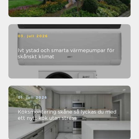
03. juli 2026
Ivt ystad och smarta värmepumpar för
skånskt klimat
01. juli 2026
Köksmontering skåne så lyckas du med
ett nytt kök utan stress