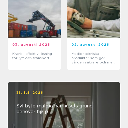
03. augusti 2026
02. augusti 2026
Kranbil effektiv lösning
Medicintekniska
för lyft och transport
produkter som gör
vården säkrare och mer
träffsäker
31. juli 2026
Syllbyte malmö när husets grund
behöver hjälp