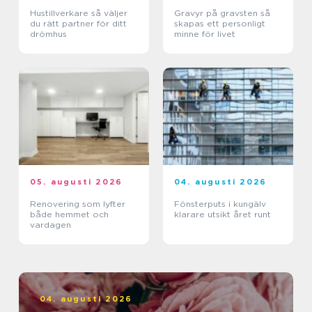
Hustillverkare så väljer
Gravyr på gravsten så
du rätt partner för ditt
skapas ett personligt
drömhus
minne för livet
05. augusti 2026
04. augusti 2026
Renovering som lyfter
Fönsterputs i kungälv
både hemmet och
klarare utsikt året runt
vardagen
04. augusti 2026