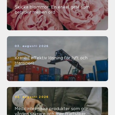
Skicka blommor: En enkel gest som
betyder mer än ord
03. augusti 2026
Kranbil effektiv lösning för lyft och
transport
02. augusti 2026
Medicintekniska produkter som gör
vården säkrare och mer träffsäker