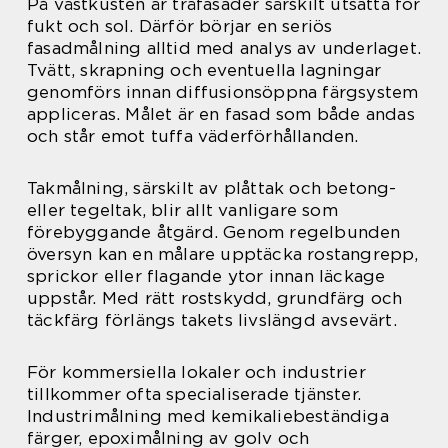
På västkusten är träfasader särskilt utsatta för
fukt och sol. Därför börjar en seriös
fasadmålning alltid med analys av underlaget.
Tvätt, skrapning och eventuella lagningar
genomförs innan diffusionsöppna färgsystem
appliceras. Målet är en fasad som både andas
och står emot tuffa väderförhållanden.
Takmålning, särskilt av plåttak och betong-
eller tegeltak, blir allt vanligare som
förebyggande åtgärd. Genom regelbunden
översyn kan en målare upptäcka rostangrepp,
sprickor eller flagande ytor innan läckage
uppstår. Med rätt rostskydd, grundfärg och
täckfärg förlängs takets livslängd avsevärt.
För kommersiella lokaler och industrier
tillkommer ofta specialiserade tjänster.
Industrimålning med kemikaliebeständiga
färger, epoximålning av golv och