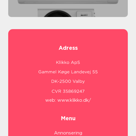
Adress
web:
www.klikko.dk/
Menu
Annonsering