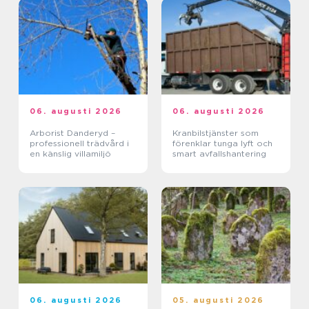
06. augusti 2026
06. augusti 2026
Arborist Danderyd –
Kranbilstjänster som
professionell trädvård i
förenklar tunga lyft och
en känslig villamiljö
smart avfallshantering
06. augusti 2026
05. augusti 2026