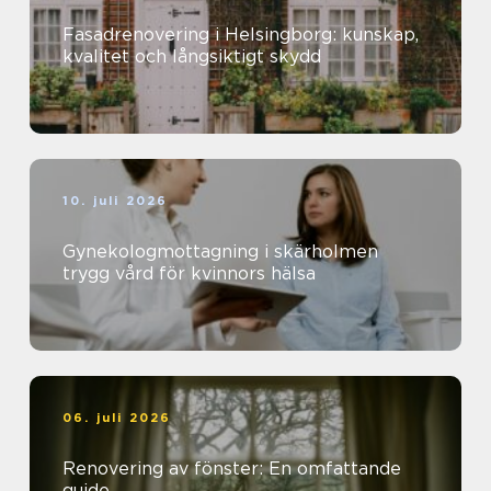
Fasadrenovering i Helsingborg: kunskap,
kvalitet och långsiktigt skydd
10. juli 2026
Gynekologmottagning i skärholmen
trygg vård för kvinnors hälsa
06. juli 2026
Renovering av fönster: En omfattande
guide