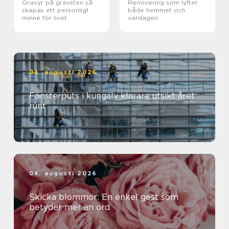
Gravyr på gravsten så
Renovering som lyfter
skapas ett personligt
både hemmet och
minne för livet
vardagen
04. augusti 2026
Fönsterputs i kungälv klarare utsikt året
runt
04. augusti 2026
Skicka blommor: En enkel gest som
betyder mer än ord