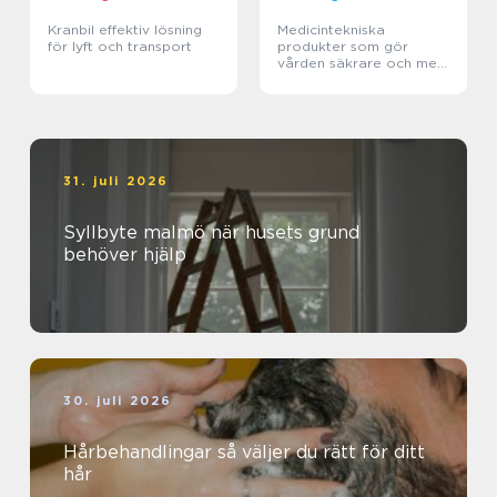
Kranbil effektiv lösning
Medicintekniska
för lyft och transport
produkter som gör
vården säkrare och mer
träffsäker
31. juli 2026
Syllbyte malmö när husets grund
behöver hjälp
30. juli 2026
Hårbehandlingar så väljer du rätt för ditt
hår