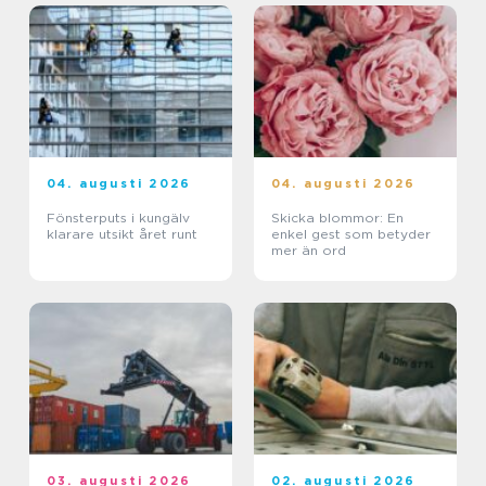
04. augusti 2026
04. augusti 2026
Fönsterputs i kungälv
Skicka blommor: En
klarare utsikt året runt
enkel gest som betyder
mer än ord
03. augusti 2026
02. augusti 2026