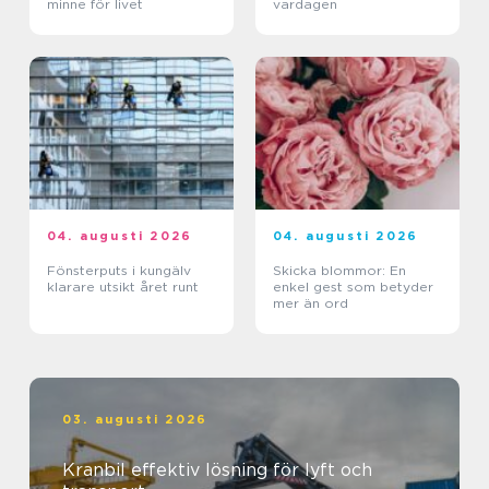
minne för livet
vardagen
04. augusti 2026
04. augusti 2026
Fönsterputs i kungälv
Skicka blommor: En
klarare utsikt året runt
enkel gest som betyder
mer än ord
03. augusti 2026
Kranbil effektiv lösning för lyft och