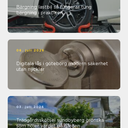
Bärgning lastbil så fungerar tung
bärgning i praktiken
06. juli 2026
Digitala lås i göteborg modern säkerhet
utan nycklar
03. juli 2026
Trädgårdsskötsel sundbyberg grönska
som höjer värdet på gården