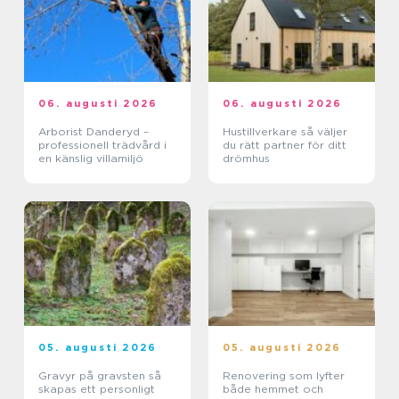
06. augusti 2026
06. augusti 2026
Arborist Danderyd –
Hustillverkare så väljer
professionell trädvård i
du rätt partner för ditt
en känslig villamiljö
drömhus
05. augusti 2026
05. augusti 2026
Gravyr på gravsten så
Renovering som lyfter
skapas ett personligt
både hemmet och