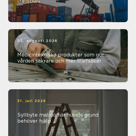
transport
02. augusti 2026
Medicintekniska produkter som gör
vården säkrare och mer träffsäker
31. juli 2026
Syllbyte malmö när husets grund
behöver hjälp