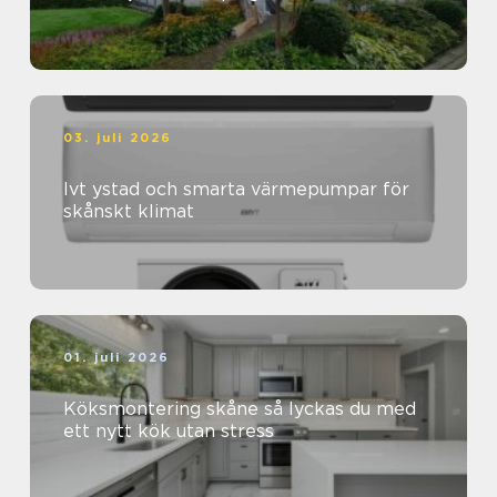
03. juli 2026
Ivt ystad och smarta värmepumpar för
skånskt klimat
01. juli 2026
Köksmontering skåne så lyckas du med
ett nytt kök utan stress