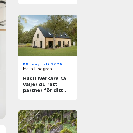
känslig villamiljö
06. augusti 2026
Malin Lindgren
Hustillverkare så
väljer du rätt
partner för ditt
drömhus