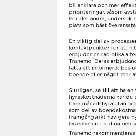
bli enklare och mer effek
prioriteringar, såsom avst
För det andra, undersök o
plats som bäst överensst
En viktig del av processe
kontaktpunkter för att hi
erbjuder en rad olika alte
Tranemo. Deras erbjudand
fatta ett informerat beslu
boende eller något mer a
Slutligen, se till att ha 
hyreskostnaderna när du s
bara månadshyra utan ock
som del av boendekostna
framgångsrikt navigera h
lägenheten för dina behov
Tranemo rekommenderas a