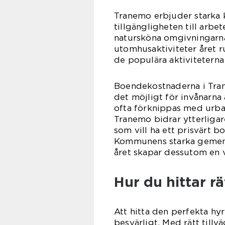
Tranemo erbjuder starka ko
tillgängligheten till arb
natursköna omgivningarna 
utomhusaktiviteter året r
de populära aktivitetern
Boendekostnaderna i Trane
det möjligt för invånarna
ofta förknippas med urban 
Tranemo bidrar ytterligare 
som vill ha ett prisvärt 
Kommunens starka gemen
året skapar dessutom en 
Hur du hittar r
Att hitta den perfekta hy
besvärligt. Med rätt till