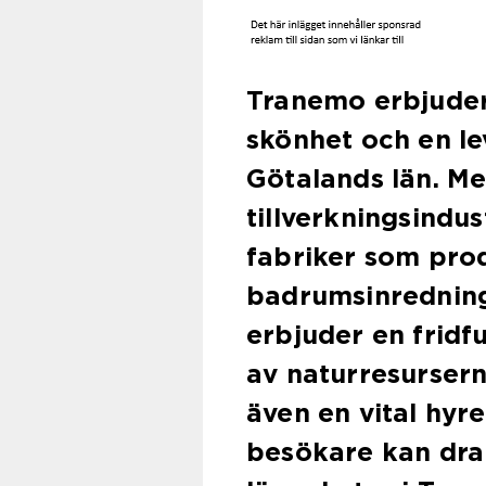
Tranemo erbjuder
skönhet och en le
Götalands län. Med
tillverkningsindu
fabriker som prod
badrumsinredning
erbjuder en fridf
av naturresurserna
även en vital hy
besökare kan dra