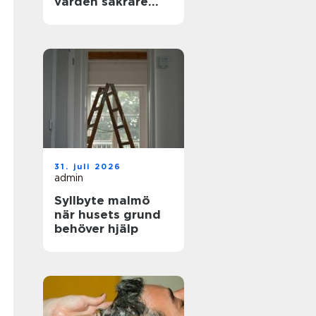
vården säkrare
och mer träffsäker
31. juli 2026
admin
Syllbyte malmö
när husets grund
behöver hjälp