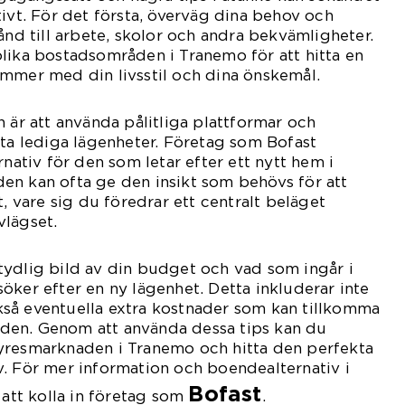
tivt. För det första, överväg dina behov och
ånd till arbete, skolor och andra bekvämligheter.
lika bostadsområden i Tranemo för att hitta en
ämmer med din livsstil och dina önskemål.
n är att använda pålitliga plattformar och
tta lediga lägenheter. Företag som Bofast
rnativ för den som letar efter ett nytt hem i
en kan ofta ge den insikt som behövs för att
t, vare sig du föredrar ett centralt beläget
vlägset.
en tydlig bild av din budget och vad som ingår i
öker efter en ny lägenhet. Detta inkluderar inte
så eventuella extra kostnader som kan tillkomma
den. Genom att använda dessa tips kan du
yresmarknaden i Tranemo och hitta den perfekta
. För mer information och boendealternativ i
Bofast
tt kolla in företag som
.