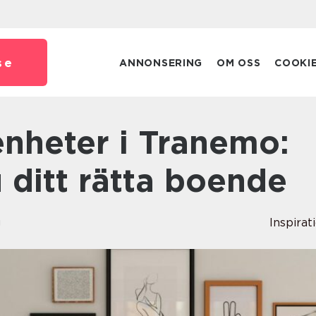
se
ANNONSERING
OM OSS
COOKI
u ditt rätta boende
g
Inspirat