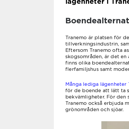
lägenheter i Tra
Boendealternat
Tranemo är platsen för de
tillverkningsindustrin, sa
Eftersom Tranemo ofta as
skogsområden, är det en at
finns olika boendealternati
flerfamiljshus samt moder
Många lediga lägenheter
för de boende att lätt ta 
bekvämligheter. För den 
Tranemo också erbjuda mer
grönområden och sjöar.