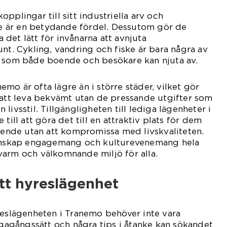
pplingar till sitt industriella arv och
ete är en betydande fördel. Dessutom gör de
det lätt för invånarna att avnjuta
unt. Cykling, vandring och fiske är bara några av
a som både boende och besökare kan njuta av.
mo är ofta lägre än i större städer, vilket gör
 att leva bekvämt utan de pressande utgifter som
livsstil. Tillgängligheten till lediga lägenheter i
till att göra det till en attraktiv plats för dem
boende utan att kompromissa med livskvaliteten.
skap engagemang och kulturevenemang hela
varm och välkomnande miljö för alla.
ätt hyreslägenhet
reslägenheten i Tranemo behöver inte vara
vägagångssätt och några tips i åtanke kan sökandet