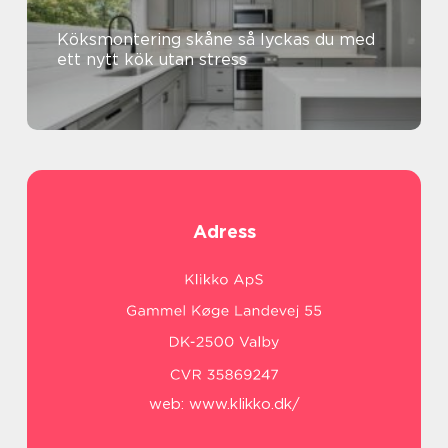
Köksmontering skåne så lyckas du med
ett nytt kök utan stress
Adress
web:
www.klikko.dk/