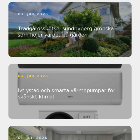
03. juli 2026
Trädgårdsskötsel sundbyberg grönska
som höjer värdet på gården
03. juli 2026
Ivt ystad och smarta värmepumpar för
skånskt klimat
01. juli 2026