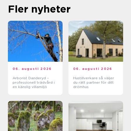
Fler nyheter
06. augusti 2026
06. augusti 2026
Arborist Danderyd –
Hustillverkare så väljer
professionell trädvård i
du rätt partner för ditt
en känslig villamiljö
drömhus