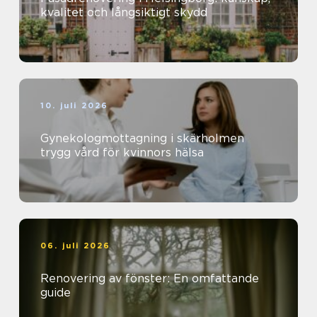
kvalitet och långsiktigt skydd
10. juli 2026
Gynekologmottagning i skärholmen
trygg vård för kvinnors hälsa
06. juli 2026
Renovering av fönster: En omfattande
guide