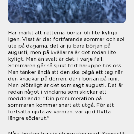
Har märkt att nätterna börjar bli lite kyliga
igen. Visst är det fortfarande sommar och sol
ute på dagarna, det är ju bara början på
augusti, men på kvällarna är det redan lite
kyligt. Men än svalt är det, i varje fall.
Sommaren går så sjukt fort häruppe hos oss.
Man tänker ändå att den ska pågå ett tag när
den knackar på dörren, där i början på juni.
Men plötsligt är det som sagt augusti. Det är
redan något i vindarna som skickar ett
meddelande: ”Din prenumeration på
sommaren kommer snart att utgå. För att
fortsätta njuta av värmen, var god flytta
längre söderut.”
Nåja, hösten har sin charm den med. Speciellt