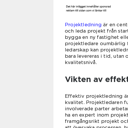
Projektledning
är en cent
och leda projekt från star
bygga en ny fastighet ell
projektledare oumbärlig f
ledarskap kan projektledni
bara levereras i tid, uta
kvalitetsnivå.
Vikten av effek
Effektiv projektledning ä
kvalitet. Projektledaren f
involverade parter arbet
ha en expert inom projekt
framgångsrikt projekt och
att övervaka processen, h