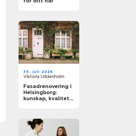
för ditt hår
30. juli 2026
Viktoria Uddenholm
Fasadrenovering i
Helsingborg:
kunskap, kvalitet
och långsiktigt
skydd