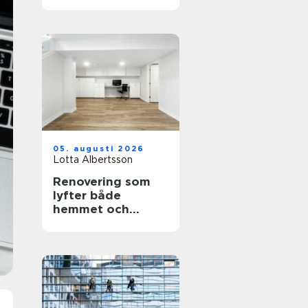
personligt minne
för livet
05. augusti 2026
Lotta Albertsson
Renovering som
lyfter både
hemmet och
vardagen