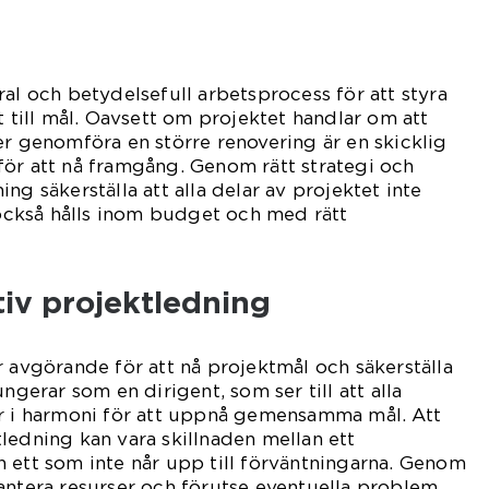
ral och betydelsefull arbetsprocess för att styra
t till mål. Oavsett om projektet handlar om att
er genomföra en större renovering är en skicklig
ör att nå framgång. Genom rätt strategi och
ng säkerställa att alla delar av projektet inte
n också hålls inom budget och med rätt
tiv projektledning
r avgörande för att nå projektmål och säkerställa
ungerar som en dirigent, som ser till att alla
ar i harmoni för att uppnå gemensamma mål. Att
ledning kan vara skillnaden mellan ett
 ett som inte når upp till förväntningarna. Genom
antera resurser och förutse eventuella problem,