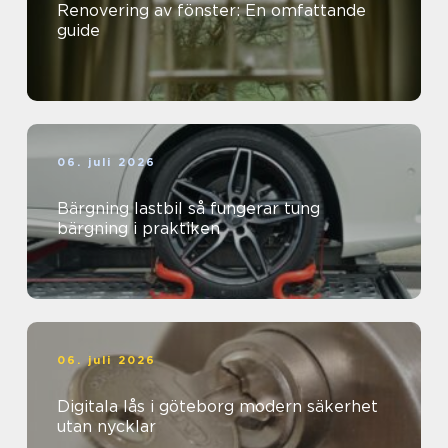
Renovering av fönster: En omfattande
guide
06. juli 2026
Bärgning lastbil så fungerar tung
bärgning i praktiken
06. juli 2026
Digitala lås i göteborg modern säkerhet
utan nycklar