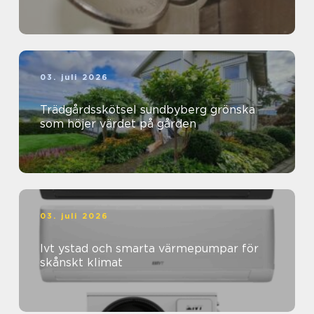
03. juli 2026
Trädgårdsskötsel sundbyberg grönska
som höjer värdet på gården
03. juli 2026
Ivt ystad och smarta värmepumpar för
skånskt klimat