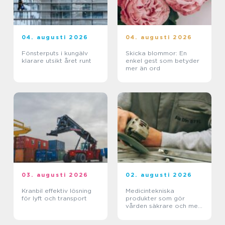
04. augusti 2026
04. augusti 2026
Fönsterputs i kungälv
Skicka blommor: En
klarare utsikt året runt
enkel gest som betyder
mer än ord
03. augusti 2026
02. augusti 2026
Kranbil effektiv lösning
Medicintekniska
för lyft och transport
produkter som gör
vården säkrare och mer
träffsäker