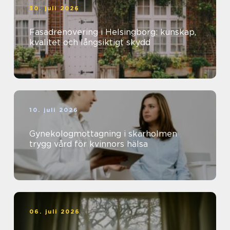
30. juli 2026
Fasadrenovering i Helsingborg: kunskap,
kvalitet och långsiktigt skydd
10. juli 2026
Gynekologmottagning i skärholmen
trygg vård för kvinnors hälsa
06. juli 2026