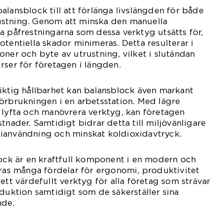
r balansblock till att förlänga livslängden för både
stning. Genom att minska den manuella
a påfrestningarna som dessa verktyg utsätts för,
otentiella skador minimeras. Detta resulterar i
oner och byte av utrustning, vilket i slutändan
rser för företagen i längden.
iktig hållbarhet kan balansblock även markant
örbrukningen i en arbetsstation. Med lägre
 lyfta och manövrera verktyg, kan företagen
tnader. Samtidigt bidrar detta till miljövänligare
ianvändning och minskat koldioxidavtryck.
lock är en kraftfull komponent i en modern och
eras många fördelar för ergonomi, produktivitet
ett värdefullt verktyg för alla företag som strävar
oduktion samtidigt som de säkerställer sina
nde.