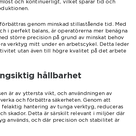
löst och kontinuerligt, vilket sparar tid och
roduktionen.
 förbättras genom minskad stillastående tid. Med
 och i perfekt balans, är operatörerna mer benägna
med större precision på grund av minskat behov
gera verktyg mitt under en arbetscykel. Detta leder
tivitet utan även till högre kvalitet på det arbete
ngsiktig hållbarhet
en är av yttersta vikt, och användningen av
åverka och förbättra säkerheten. Genom att
er felaktig hantering av tunga verktyg, reduceras
ch skador. Detta är särskilt relevant i miljöer där
g används, och där precision och stabilitet är