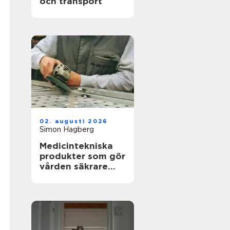
och transport
02. augusti 2026
Simon Hagberg
Medicintekniska
produkter som gör
vården säkrare
och mer träffsäker