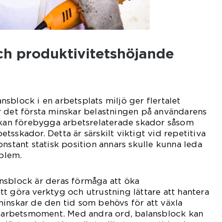
h produktivitetshöjande
sblock i en arbetsplats miljö ger flertalet
r det första minskar belastningen på användarens
t kan förebygga arbetsrelaterade skador såsom
sskador. Detta är särskilt viktigt vid repetitiva
nstant statisk position annars skulle kunna leda
oblem.
nsblock är deras förmåga att öka
t göra verktyg och utrustning lättare att hantera
inskar de den tid som behövs för att växla
er arbetsmoment. Med andra ord, balansblock kan