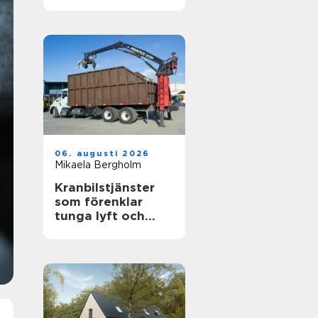
känslig villamiljö
06. augusti 2026
Mikaela Bergholm
Kranbilstjänster
som förenklar
tunga lyft och
smart
avfallshantering