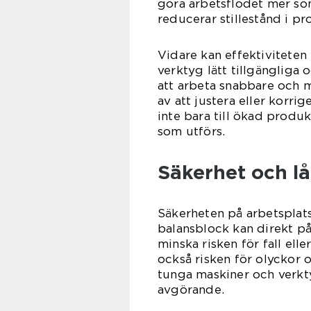
göra arbetsflödet mer söm
reducerar stillestånd i p
Vidare kan effektiviteten
verktyg lätt tillgängliga
att arbeta snabbare och 
av att justera eller korri
inte bara till ökad produk
som utförs.
Säkerhet och lå
Säkerheten på arbetsplats
balansblock kan direkt p
minska risken för fall ell
också risken för olyckor o
tunga maskiner och verkty
avgörande.