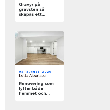
Gravyr på
gravsten så
skapas ett
personligt minne
för livet
05. augusti 2026
Lotta Albertsson
Renovering som
lyfter både
hemmet och
vardagen