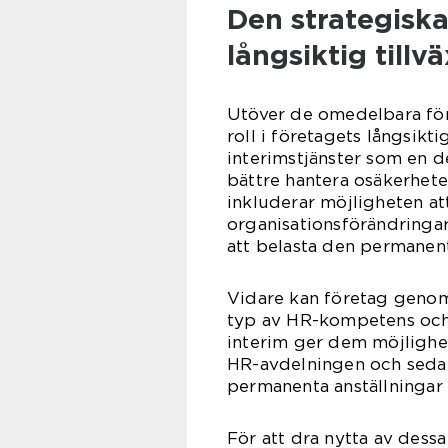
Den strategiska
långsiktig tillvä
Utöver de omedelbara för
roll i företagets långsikt
interimstjänster som en d
bättre hantera osäkerhet
inkluderar möjligheten a
organisationsförändringar
att belasta den permanen
Vidare kan företag genom 
typ av HR-kompetens och 
interim ger dem möjlighet
HR-avdelningen och sedan
permanenta anställningar 
För att dra nytta av dessa