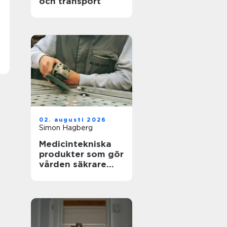
och transport
02. augusti 2026
Simon Hagberg
Medicintekniska
produkter som gör
vården säkrare
och mer träffsäker