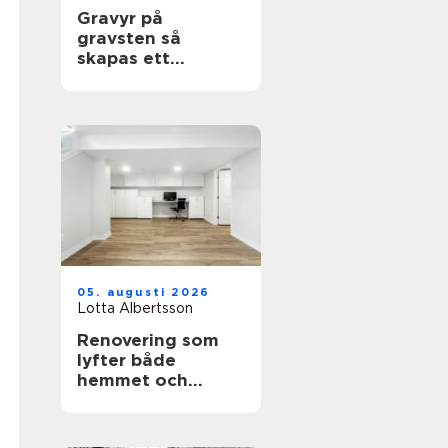
Gravyr på
gravsten så
skapas ett
personligt minne
för livet
05. augusti 2026
Lotta Albertsson
Renovering som
lyfter både
hemmet och
vardagen