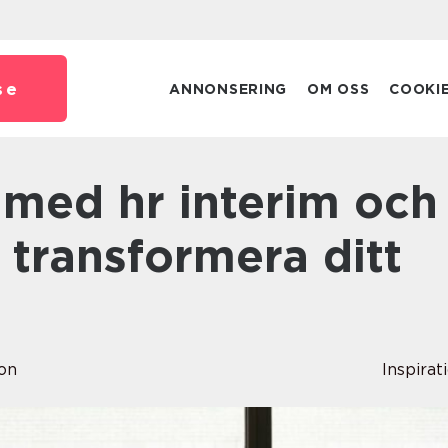
se
ANNONSERING
OM OSS
COOKI
 transformera ditt
on
Inspirat