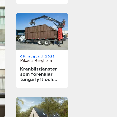
känslig villamiljö
06. augusti 2026
Mikaela Bergholm
Kranbilstjänster
som förenklar
tunga lyft och
smart
avfallshantering