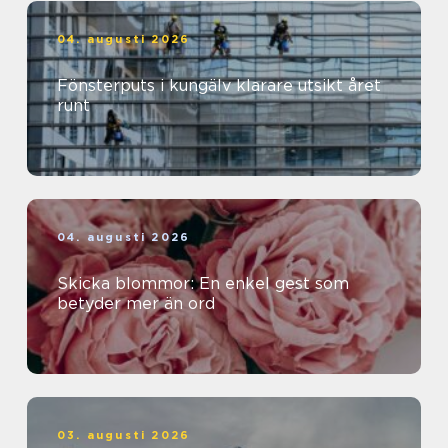
04. augusti 2026
Fönsterputs i kungälv klarare utsikt året
runt
04. augusti 2026
Skicka blommor: En enkel gest som
betyder mer än ord
03. augusti 2026