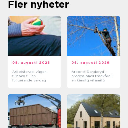
Fler nyheter
08. augusti 2026
06. augusti 2026
Arbetsterapi vägen
Arborist Danderyd –
tillbaka till en
professionell trädvård i
fungerande vardag
en känslig villamiljö