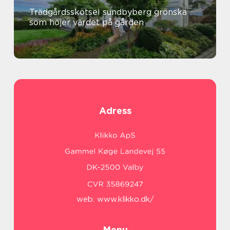
Trädgårdsskötsel sundbyberg grönska
som höjer värdet på gården
Adress
web:
www.klikko.dk/
Menu