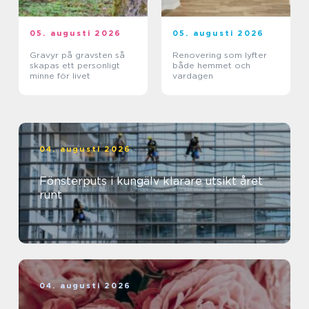
05. augusti 2026
05. augusti 2026
Gravyr på gravsten så
Renovering som lyfter
skapas ett personligt
både hemmet och
minne för livet
vardagen
04. augusti 2026
Fönsterputs i kungälv klarare utsikt året
runt
04. augusti 2026