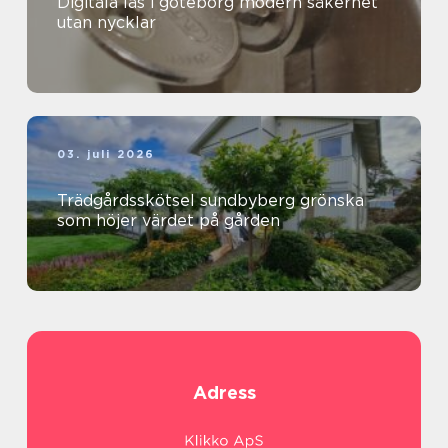
Digitala lås i göteborg modern säkerhet
utan nycklar
03. juli 2026
Trädgårdsskötsel sundbyberg grönska
som höjer värdet på gården
Adress