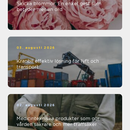
Skicka blommor: En enkel gest som
betyder mer än ord
03. augusti 2026
Kranbil effektiv lösning för lyft och
transport
02. augusti 2026
Medicintekniska produkter som gör
vården säkrare och mer träffsäker