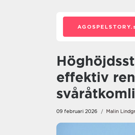
AGOSPELSTORY.
Höghöjdsstädning säker och
effektiv re
svåråtkomli
09 februari 2026
Malin Lindg