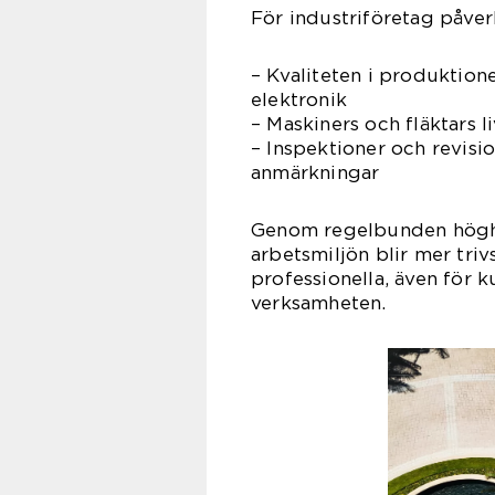
För industriföretag påve
– Kvaliteten i produktion
elektronik
– Maskiners och fläktars l
– Inspektioner och revisio
anmärkningar
Genom regelbunden högh
arbetsmiljön blir mer tr
professionella, även för
verksamheten.