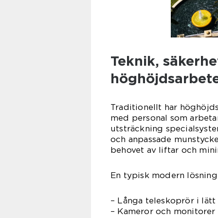
Teknik, säkerhe
höghöjdsarbet
Traditionellt har höghöjds
med personal som arbetar 
utsträckning specialsyste
och anpassade munstycken.
behovet av liftar och minim
En typisk modern lösning 
– Långa teleskoprör i lät
– Kameror och monitorer s