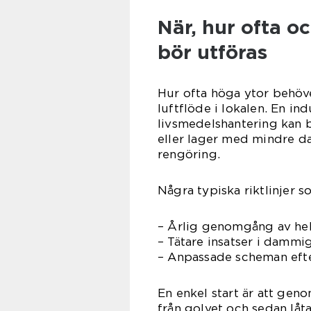
När, hur ofta 
bör utföras
Hur ofta höga ytor behöv
luftflöde i lokalen. En i
livsmedelshantering kan b
eller lager med mindre 
rengöring.
Några typiska riktlinjer 
– Årlig genomgång av hel
– Tätare insatser i dammig
– Anpassade scheman efter
En enkel start är att gen
från golvet och sedan låta