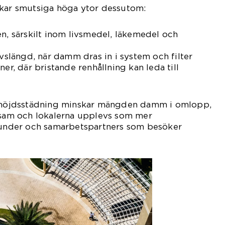
rkar smutsiga höga ytor dessutom:
en, särskilt inom livsmedel, läkemedel och
ivslängd, när damm dras in i system och filter
ner, där bristande renhållning kan leda till
öjdsstädning minskar mängden damm i omlopp,
ivsam och lokalerna upplevs som mer
 kunder och samarbetspartners som besöker