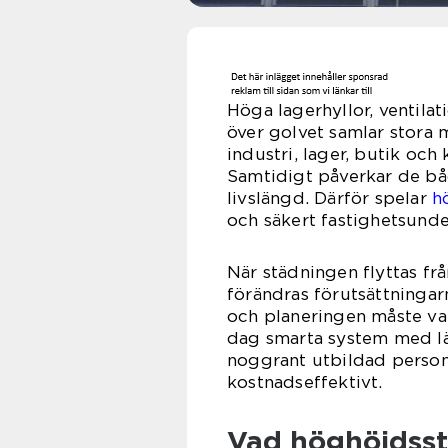
Höga lagerhyllor, ventila
över golvet samlar stora
industri, lager, butik och 
Samtidigt påverkar de bå
livslängd. Därför spelar
h
och säkert fastighetsunde
När städningen flyttas frå
förändras förutsättningarn
och planeringen måste var
dag smarta system med lä
noggrant utbildad persona
kostnadseffektivt.
Vad höghöjdsst