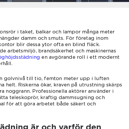
tionsrör i taket, balkar och lampor många meter
 mängder damm och smuts. För företag inom
kontor blir dessa ytor ofta en blind fläck.
de arbetsmiljö, brandsäkerhet och maskinernas
öghöjdsstädning
en avgörande roll i ett modernt
rhåll.
n golvnivå till tio, femton meter upp i luften
a helt. Riskerna ökar, kraven på utrustning skärps
a noggrann. Professionella aktörer använder i
tta teleskoprör, kraftig dammsugning och
l för att göra arbetet både säkert och
ädning är och varför den