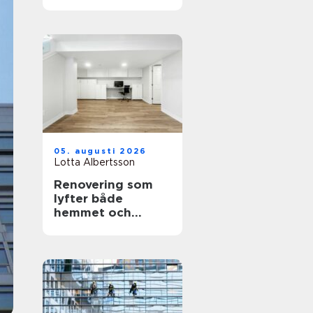
personligt minne
för livet
05. augusti 2026
Lotta Albertsson
Renovering som
lyfter både
hemmet och
vardagen