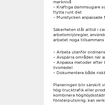
marknivå
– Kraftiga dammsugare som
flytta runt det
– Munstycken anpassade fö
Säkerheten står alltid i c
arbetsmiljöregler, använd
arbetet noga tillsammans
– Arbeta utanför ordinari
– Avspärra områden när a
– Anpassa metoder efter kä
livsmedel
– Dokumentera både risk
Planeringen blir särskilt 
hög trucktrafik eller prod
kombinera höghöjdsstädni
fönsterputsning, kan verk