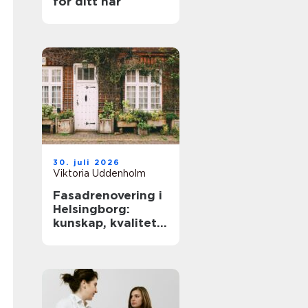
för ditt hår
30. juli 2026
Viktoria Uddenholm
Fasadrenovering i
Helsingborg:
kunskap, kvalitet
och långsiktigt
skydd