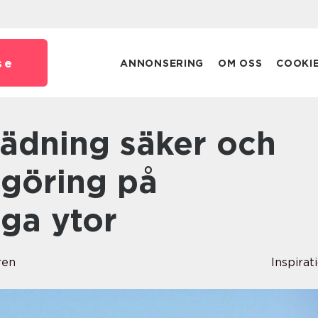
se
ANNONSERING
OM OSS
COOKI
ngöring på
ga ytor
ren
Inspirat