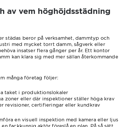
och av vem höghöjdsstädning
er städas beror på verksamhet, dammtyp och
ndustri med mycket torrt damm, sågverk eller
ehöva insatser flera gånger per år. Ett kontor
damm kan klara sig med mer sällan återkommande
som många företag följer:
a taket i produktionslokaler
a zoner eller där inspektioner ställer höga krav
 revisioner, certifieringar eller kundkrav
omföra en visuell inspektion med kamera eller ljus
 en fackkunnig aktör föreslå en plan. På så sätt