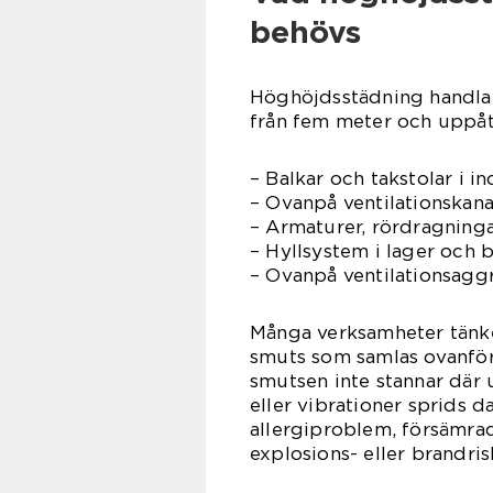
behövs
Höghöjdsstädning handlar
från fem meter och uppåt.
– Balkar och takstolar i in
– Ovanpå ventilationskana
– Armaturer, rördragning
– Hyllsystem i lager och 
– Ovanpå ventilationsagg
Många verksamheter tänke
smuts som samlas ovanför
smutsen inte stannar där 
eller vibrationer sprids 
allergiproblem, försämrad 
explosions- eller brandris