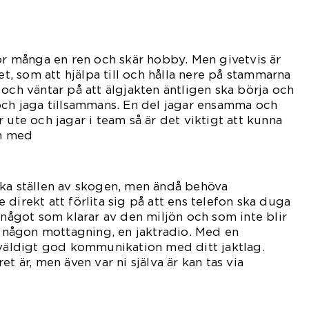
för många en ren och skär hobby. Men givetvis är
 som att hjälpa till och hålla nere på stammarna
 och väntar på att älgjakten äntligen ska börja och
och jaga tillsammans. En del jagar ensamma och
 ute och jagar i team så är det viktigt att kunna
n med
andra.
ika ställen av skogen, men ändå behöva
direkt att förlita sig på att ens telefon ska duga
 något som klarar av den miljön och som inte blir
ns någon mottagning, en jaktradio. Med en
 väldigt god kommunikation med ditt jaktlag.
et är, men även var ni själva är kan tas via
en.