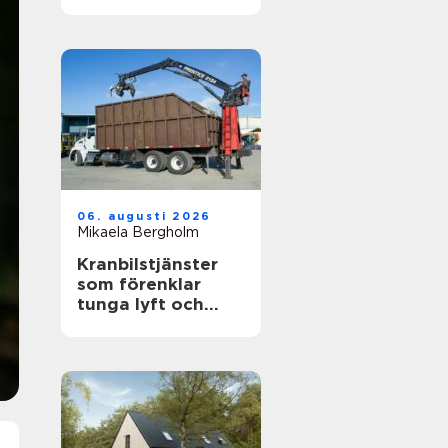
känslig villamiljö
06. augusti 2026
Mikaela Bergholm
Kranbilstjänster
som förenklar
tunga lyft och
smart
avfallshantering