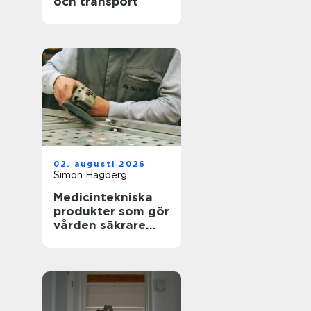
och transport
02. augusti 2026
Simon Hagberg
Medicintekniska
produkter som gör
vården säkrare
och mer träffsäker