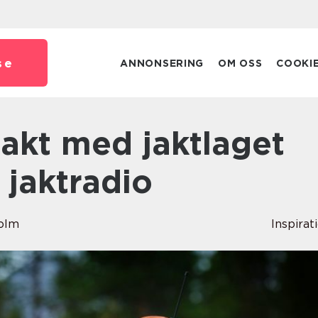
se
ANNONSERING
OM OSS
COOKI
 jaktradio
holm
Inspirat