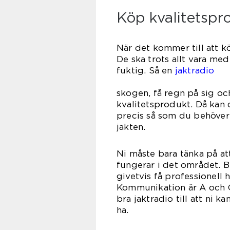
Köp kvalitetspr
När det kommer till att k
De ska trots allt vara me
fuktig. Så en
jaktradio
behöver k
skogen, få regn på sig oc
kvalitetsprodukt. Då kan
precis så som du behöver
jak
Ni måste bara tänka på a
fungerar i det området. B
givetvis få professionell h
Kommunikation är A och O 
bra jaktradio till att ni ka
h