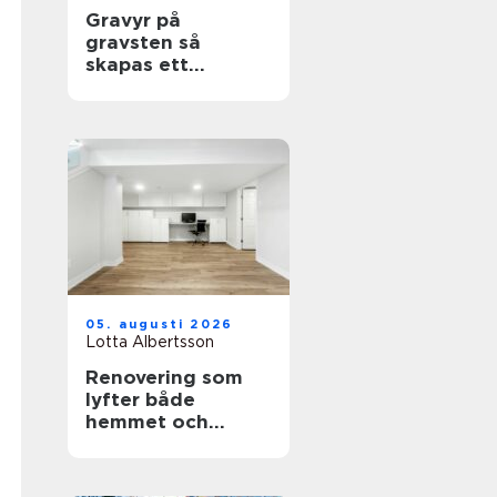
Gravyr på
gravsten så
skapas ett
personligt minne
för livet
05. augusti 2026
Lotta Albertsson
Renovering som
lyfter både
hemmet och
vardagen