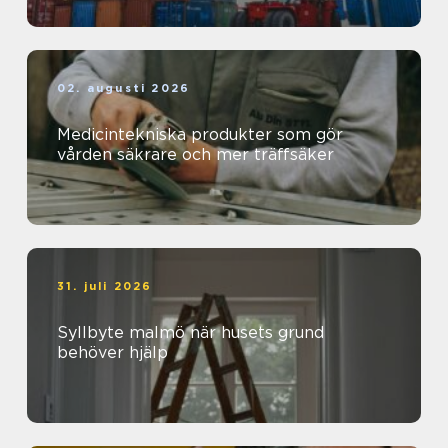
02. augusti 2026
Medicintekniska produkter som gör
vården säkrare och mer träffsäker
31. juli 2026
Syllbyte malmö när husets grund
behöver hjälp