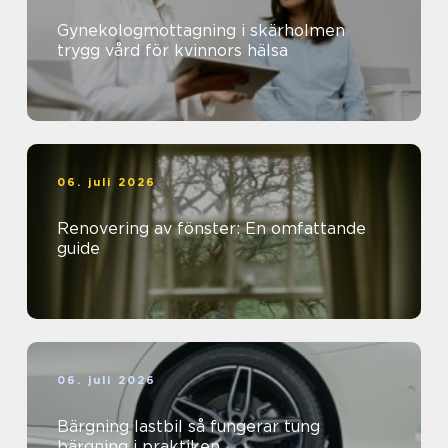
Gynekologmottagning i skärholmen
trygg vård för kvinnors hälsa
06. juli 2026
Renovering av fönster: En omfattande
guide
06. juli 2026
Bärgning lastbil så fungerar tung
bärgning i praktiken