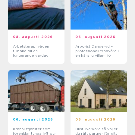
08. augusti 2026
06. augusti 2026
Arbetsterapi vägen
Arborist Danderyd –
tillbaka till en
professionell trädvård i
fungerande vardag
en känslig villamiljö
06. augusti 2026
06. augusti 2026
Kranbilstjänster som
Hustillverkare så väljer
förenklar tunga lyft och
du rätt partner för ditt