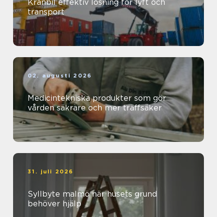
Kranbil effektiv lösning för lyft och
transport
02. augusti 2026
Medicintekniska produkter som gör
vården säkrare och mer träffsäker
31. juli 2026
Syllbyte malmö när husets grund
behöver hjälp