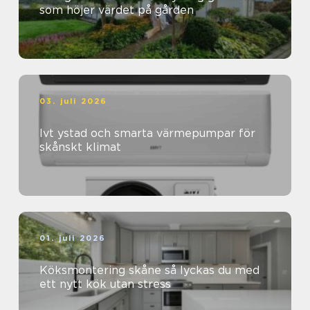
som höjer värdet på gården
03. juli 2026
Ivt ystad och smarta värmepumpar för
skånskt klimat
01. juli 2026
Köksmontering skåne så lyckas du med
ett nytt kök utan stress