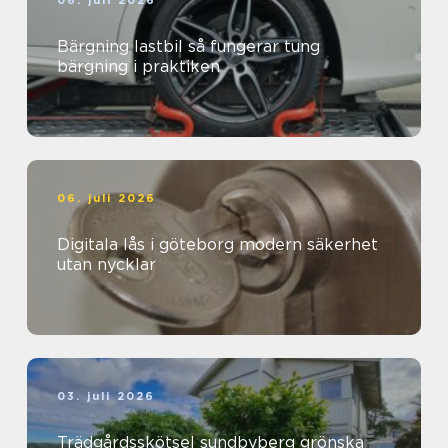
06. juli 2026
Bärgning lastbil så fungerar tung
bärgning i praktiken
06. juli 2026
Digitala lås i göteborg modern säkerhet
utan nycklar
03. juli 2026
Trädgårdsskötsel sundbyberg grönska