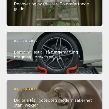
Renovering av fönster: En omfattande
guide
06. juli 2026
Bärgning lastbil så fungerar tung
bärgning i praktiken
06. juli 2026
Digitala lås i göteborg modern säkerhet
utan nycklar