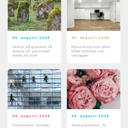
05. augusti 2026
05. augusti 2026
Gravyr på gravsten så
Renovering som lyfter
skapas ett personligt
både hemmet och
minne för livet
vardagen
04. augusti 2026
04. augusti 2026
Fönsterputs i kungälv
Skicka blommor: En