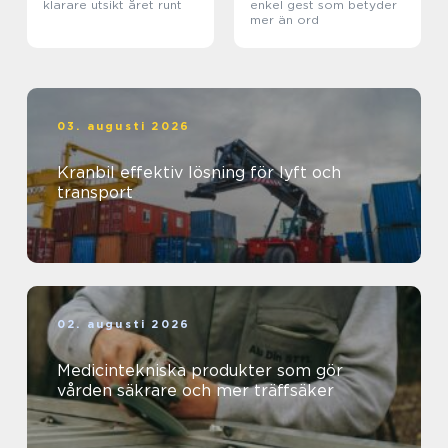
klarare utsikt året runt
enkel gest som betyder
mer än ord
03. augusti 2026
Kranbil effektiv lösning för lyft och
transport
02. augusti 2026
Medicintekniska produkter som gör
vården säkrare och mer träffsäker