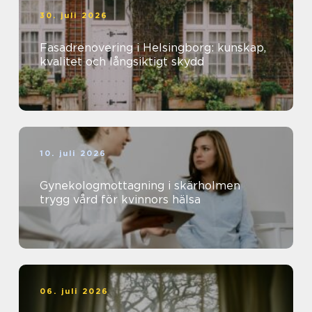
30. juli 2026
Fasadrenovering i Helsingborg: kunskap,
kvalitet och långsiktigt skydd
10. juli 2026
Gynekologmottagning i skärholmen
trygg vård för kvinnors hälsa
06. juli 2026