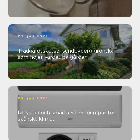
03. juli 2026
Trädgårdsskötsel sundbyberg grönska
som höjer värdet på gården
03. juli 2026
Ivt ystad och smarta värmepumpar för
skånskt klimat