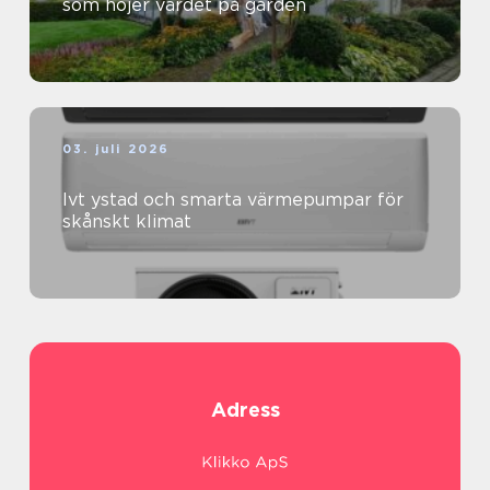
som höjer värdet på gården
03. juli 2026
Ivt ystad och smarta värmepumpar för
skånskt klimat
Adress