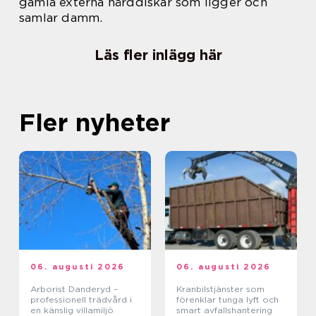
gamla externa hårddiskar som ligger och
samlar damm.
Läs fler inlägg här
Fler nyheter
06. augusti 2026
06. augusti 2026
Arborist Danderyd –
Kranbilstjänster som
professionell trädvård i
förenklar tunga lyft och
en känslig villamiljö
smart avfallshantering