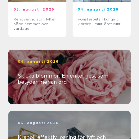
05. augusti 2026
04. augusti 2026
Renovering som lyfter
Fönsterputs i kungälv
både hemmet och
klarare utsikt året runt
vardagen
04. augusti 2026
Skicka blommor: En enkel gest som
betyder mer än ord
03. augusti 2026
Kranbil effektiv lösning för lyft och