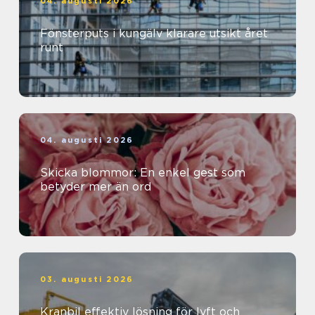
04. augusti 2026
Fönsterputs i kungälv klarare utsikt året
runt
04. augusti 2026
Skicka blommor: En enkel gest som
betyder mer än ord
03. augusti 2026
Kranbil effektiv lösning för lyft och