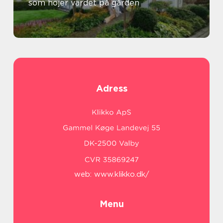
som höjer värdet på gården
Adress
web:
www.klikko.dk/
Menu