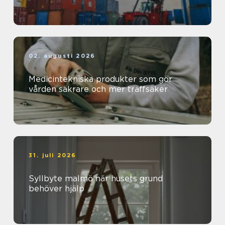
02. augusti 2026
Medicintekniska produkter som gör
vården säkrare och mer träffsäker
31. juli 2026
Syllbyte malmö när husets grund
behöver hjälp