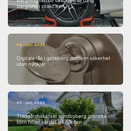
Bärgning lastbil så fungerar tung
bärgning i praktiken
06. juli 2026
Digitala lås i göteborg modern säkerhet
utan nycklar
03. juli 2026
Trädgårdsskötsel sundbyberg grönska
som höjer värdet på gården