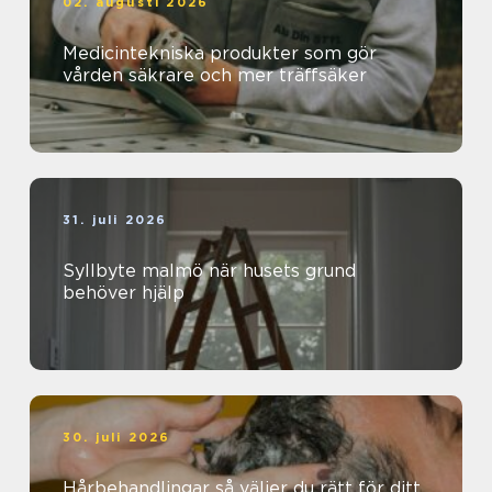
02. augusti 2026
Medicintekniska produkter som gör
vården säkrare och mer träffsäker
31. juli 2026
Syllbyte malmö när husets grund
behöver hjälp
30. juli 2026
Hårbehandlingar så väljer du rätt för ditt