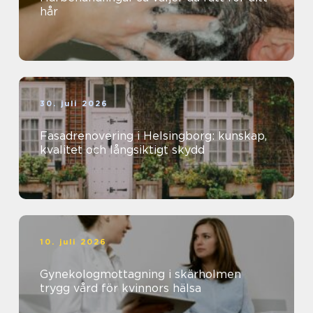
hår
30. juli 2026
Fasadrenovering i Helsingborg: kunskap,
kvalitet och långsiktigt skydd
10. juli 2026
Gynekologmottagning i skärholmen
trygg vård för kvinnors hälsa