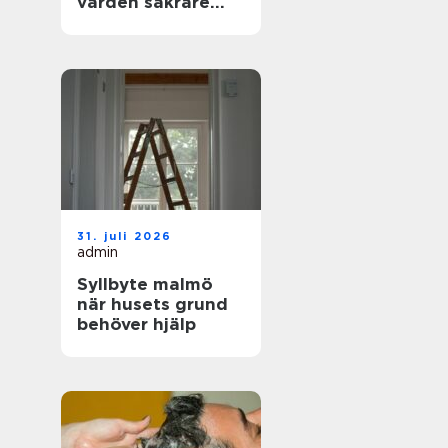
vården säkrare
och mer träffsäker
31. juli 2026
admin
Syllbyte malmö
när husets grund
behöver hjälp