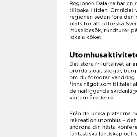
Regionen Dalarna har en ri
tillbaka i tiden. Området
regionen sedan före den ne
plats för att utforska Sv
museibesök, rundturer på
lokala köket.
Utomhusaktivitet
Det stora friluftslivet är 
orörda sjöar, skogar, berg
om du föredrar vandring e
finns något som tilltalar 
de närliggande skidanläg
vintermånaderna.
Från de unika platserna oc
rekreation utomhus – det 
anordna din nästa konfere
fantastiska landskap och 