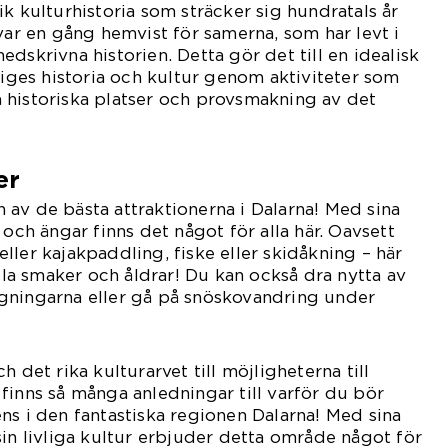
k kulturhistoria som sträcker sig hundratals år
 var en gång hemvist för samerna, som har levt i
dskrivna historien. Detta gör det till en idealisk
eriges historia och kultur genom aktiviteter som
 historiska platser och provsmakning av det
er
en av de bästa attraktionerna i Dalarna! Med sina
 och ängar finns det något för alla här. Oavsett
ller kajakpaddling, fiske eller skidåkning – här
alla smaker och åldrar! Du kan också dra nytta av
gningarna eller gå på snöskovandring under
h det rika kulturarvet till möjligheterna till
finns så många anledningar till varför du bör
ns i den fantastiska regionen Dalarna! Med sina
sin livliga kultur erbjuder detta område något för