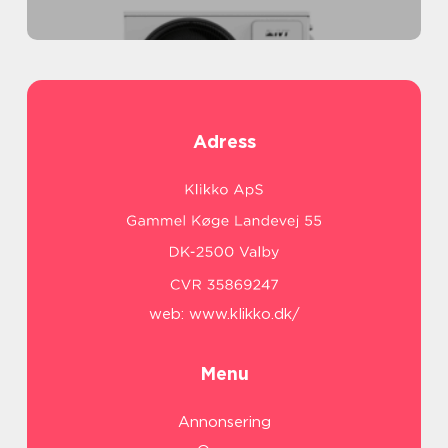
Adress
web:
www.klikko.dk/
Menu
Annonsering