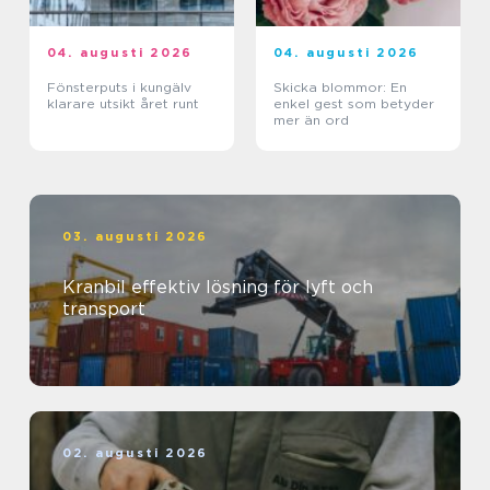
04. augusti 2026
04. augusti 2026
Fönsterputs i kungälv
Skicka blommor: En
klarare utsikt året runt
enkel gest som betyder
mer än ord
03. augusti 2026
Kranbil effektiv lösning för lyft och
transport
02. augusti 2026