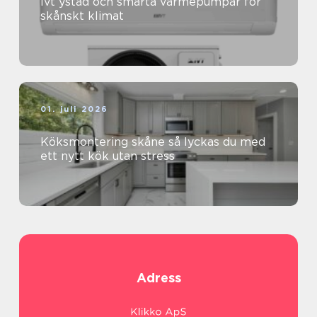
Ivt ystad och smarta värmepumpar för
skånskt klimat
01. juli 2026
Köksmontering skåne så lyckas du med
ett nytt kök utan stress
Adress