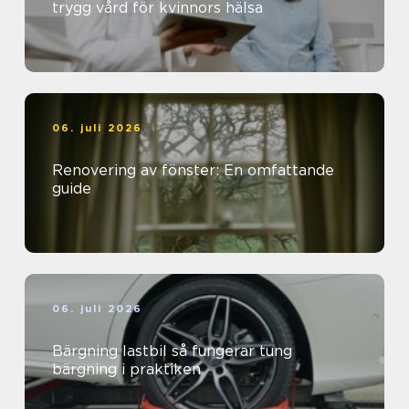
trygg vård för kvinnors hälsa
06. juli 2026
Renovering av fönster: En omfattande
guide
06. juli 2026
Bärgning lastbil så fungerar tung
bärgning i praktiken