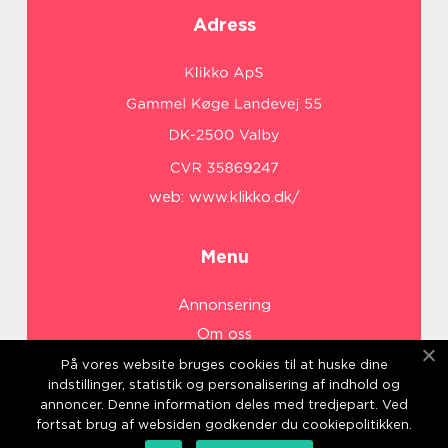
Adress
web:
www.klikko.dk/
Menu
Annonsering
Om oss
Cookies
På vores website bruges cookies til at huske dine
indstillinger, statistik og personalisering af indhold og
Kontakta oss
annoncer. Denne information deles med tredjepart. Ved
Sitemap
fortsat brug af websiden godkender du cookiepolitikken.