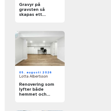
Gravyr på
gravsten så
skapas ett
personligt minne
för livet
05. augusti 2026
Lotta Albertsson
Renovering som
lyfter både
hemmet och
vardagen