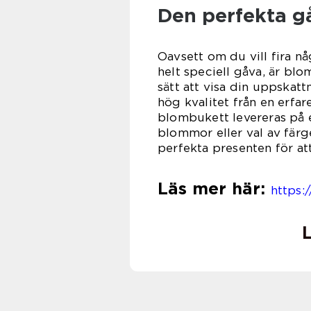
Den perfekta gåv
Oavsett om du vill fira n
helt speciell gåva, är bl
sätt att visa din uppskat
hög kvalitet från en erfar
blombukett levereras på et
blommor eller val av färg
perfekta presenten för at
Läs mer här:
https:
L