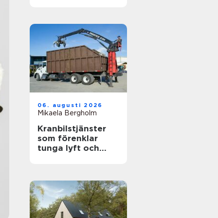
känslig villamiljö
06. augusti 2026
Mikaela Bergholm
Kranbilstjänster
som förenklar
tunga lyft och
smart
avfallshantering