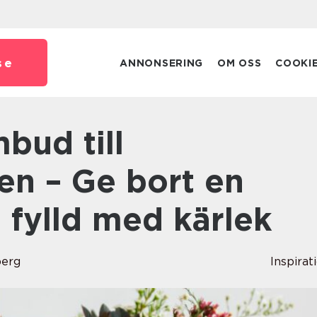
se
ANNONSERING
OM OSS
COOKI
n – Ge bort en
 fylld med kärlek
erg
Inspirat