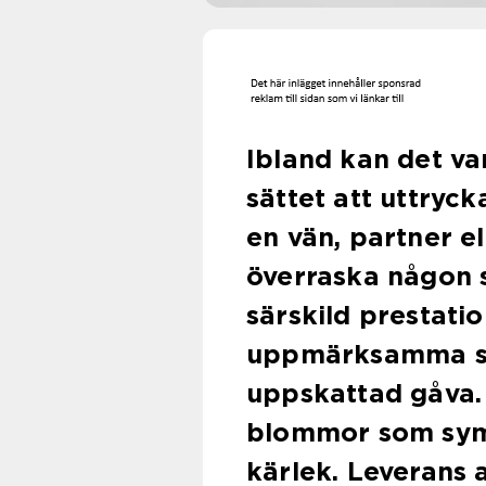
Ibland kan det var
sättet att uttryck
en vän, partner el
överraska någon so
särskild prestation
uppmärksamma så 
uppskattad gåva.
blommor som symb
kärlek. Leverans 