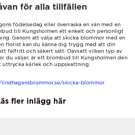
an för alla tillfällen
ågons födelsedag eller överraska en vän med en
ombud till Kungsholmen ett enkelt och personligt
tning. Genom att välja att skicka blommor med en
en florist kan du känna dig trygg med att din
t felfritt och säkert sätt. Oavsett vilken typ av
er du väljer, är ett blombud till Kungsholmen den
t uttrycka kärlek och uppskattning.
//lindhagensblommor.se/skicka-blommor
äs fler inlägg här