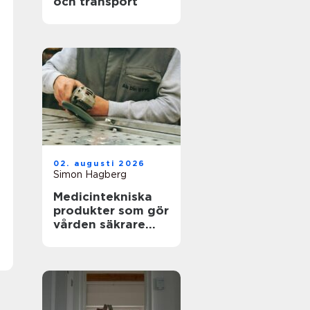
och transport
02. augusti 2026
Simon Hagberg
Medicintekniska
produkter som gör
vården säkrare
och mer träffsäker