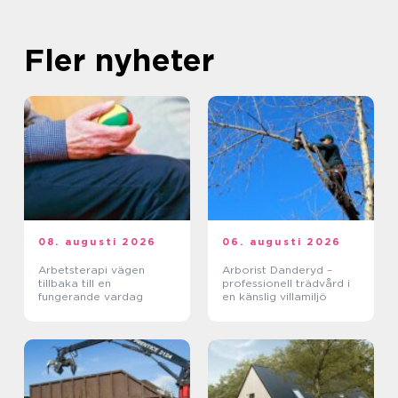
Fler nyheter
08. augusti 2026
06. augusti 2026
Arbetsterapi vägen
Arborist Danderyd –
tillbaka till en
professionell trädvård i
fungerande vardag
en känslig villamiljö