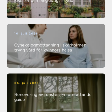
kvalitet och långsiktigt skydd
10. juli 2026
Gynekologmottagning i skärholmen
trygg vård för kvinnors hälsa
06. juli 2026
Renovering av fönster: En omfattande
guide