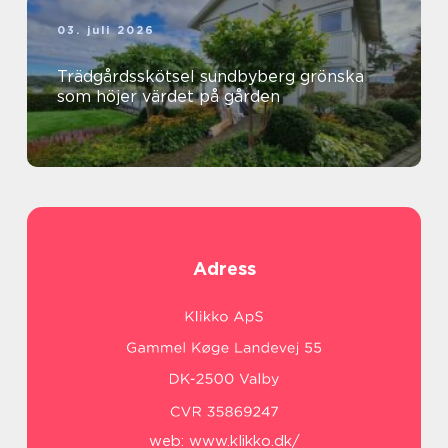
03. juli 2026
Trädgårdsskötsel sundbyberg grönska
som höjer värdet på gården
Adress
web:
www.klikko.dk/