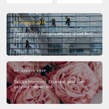
04. augusti 2026
Fönsterputs i kungälv klarare utsikt året
runt
04. augusti 2026
Skicka blommor: En enkel gest som
betyder mer än ord