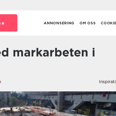
se
ANNONSERING
OM OSS
COOKI
m
Inspirat