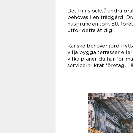
Det finns också andra pr
behövas i en trädgård. Drä
husgrunden torr. Ett fö
utför detta åt dig.
Kanske behöver jord flytt
vilja bygga terrasser ell
vilka planer du har för m
serviceinriktat företag. L