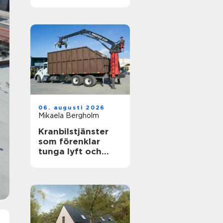
känslig villamiljö
06. augusti 2026
Mikaela Bergholm
Kranbilstjänster
som förenklar
tunga lyft och
smart
avfallshantering