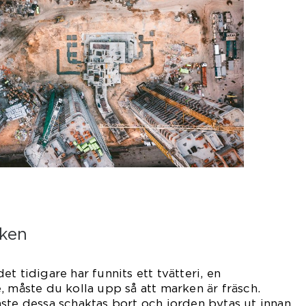
rken
t tidigare har funnits ett tvätteri, en
, måste du kolla upp så att marken är fräsch.
ste dessa schaktas bort och jorden bytas ut innan