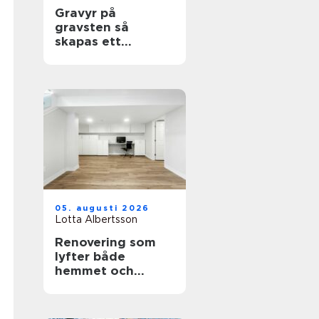
Gravyr på
gravsten så
skapas ett
personligt minne
för livet
05. augusti 2026
Lotta Albertsson
Renovering som
lyfter både
hemmet och
vardagen