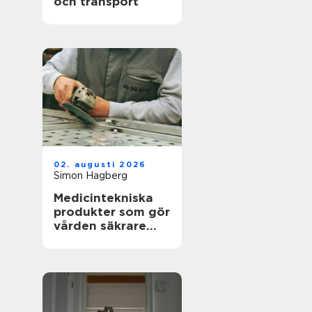
och transport
02. augusti 2026
Simon Hagberg
Medicintekniska
produkter som gör
vården säkrare
och mer träffsäker