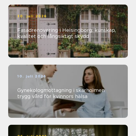
30. juli 2026
Fasadrenovering i Helsingborg: kunskap,
kvalitet och långsiktigt skydd
10. juli 2026
Gynekologmottagning i skärholmen
trygg vård för kvinnors hälsa