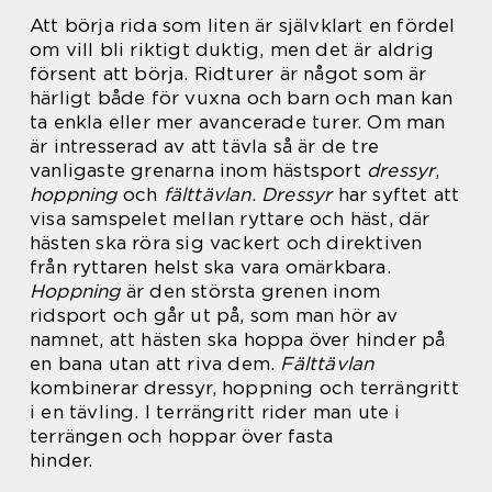
Att börja rida som liten är självklart en fördel
om vill bli riktigt duktig, men det är aldrig
försent att börja. Ridturer är något som är
härligt både för vuxna och barn och man kan
ta enkla eller mer avancerade turer. Om man
är intresserad av att tävla så är de tre
vanligaste grenarna inom hästsport
dressyr
,
hoppning
och
fälttävlan
.
Dressyr
har syftet att
visa samspelet mellan ryttare och häst, där
hästen ska röra sig vackert och direktiven
från ryttaren helst ska vara omärkbara.
Hoppning
är den största grenen inom
ridsport och går ut på, som man hör av
namnet, att hästen ska hoppa över hinder på
en bana utan att riva dem.
Fälttävlan
kombinerar dressyr, hoppning och terrängritt
i en tävling. I terrängritt rider man ute i
terrängen och hoppar över fasta
hinder.