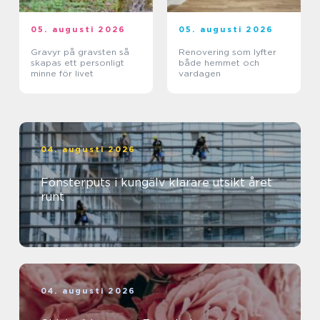
05. augusti 2026
05. augusti 2026
Gravyr på gravsten så
Renovering som lyfter
skapas ett personligt
både hemmet och
minne för livet
vardagen
04. augusti 2026
Fönsterputs i kungälv klarare utsikt året
runt
04. augusti 2026