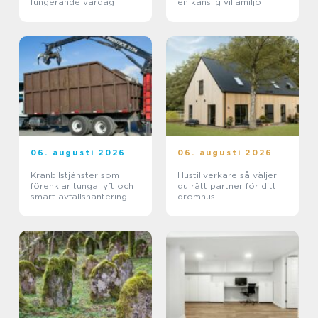
fungerande vardag
en känslig villamiljö
06. augusti 2026
06. augusti 2026
Kranbilstjänster som
Hustillverkare så väljer
förenklar tunga lyft och
du rätt partner för ditt
smart avfallshantering
drömhus