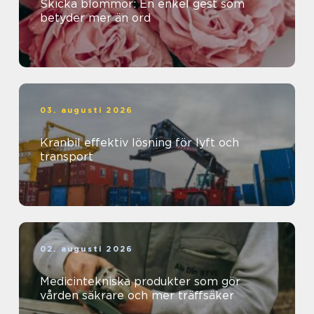
Skicka blommor: En enkel gest som
betyder mer än ord
03. augusti 2026
Kranbil effektiv lösning för lyft och
transport
02. augusti 2026
Medicintekniska produkter som gör
vården säkrare och mer träffsäker