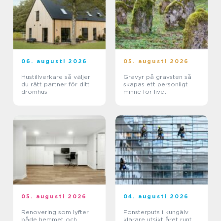
06. augusti 2026
05. augusti 2026
Hustillverkare så väljer
Gravyr på gravsten så
du rätt partner för ditt
skapas ett personligt
drömhus
minne för livet
05. augusti 2026
04. augusti 2026
Renovering som lyfter
Fönsterputs i kungälv
både hemmet och
klarare utsikt året runt