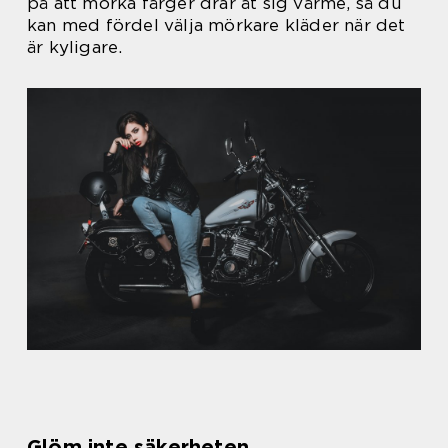
på att mörka färger drar åt sig värme, så du
kan med fördel välja mörkare kläder när det
är kyligare.
Glöm inte säkerheten