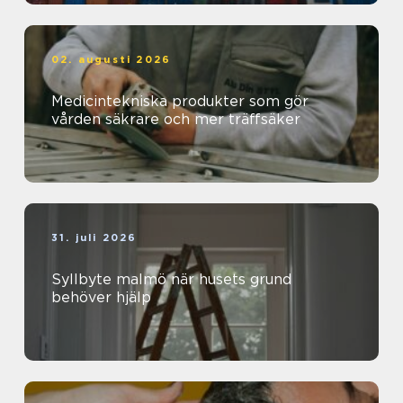
02. augusti 2026
Medicintekniska produkter som gör
vården säkrare och mer träffsäker
31. juli 2026
Syllbyte malmö när husets grund
behöver hjälp