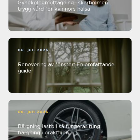
Gynekologmottagning i skärholmen
trygg vård för kvinnors hälsa
06. juli 2026
Renovering av fönster: En omfattande
guide
06. juli 2026
Bärgning lastbil så fungerar tung
bärgning i praktiken