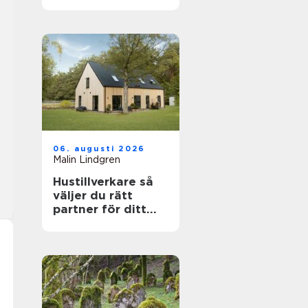
känslig villamiljö
06. augusti 2026
Malin Lindgren
Hustillverkare så
väljer du rätt
partner för ditt
drömhus