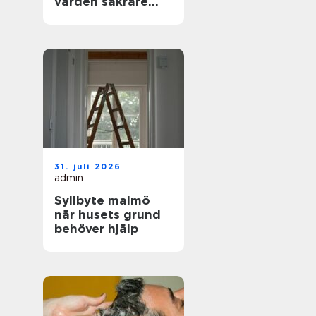
vården säkrare
och mer träffsäker
31. juli 2026
admin
Syllbyte malmö
när husets grund
behöver hjälp